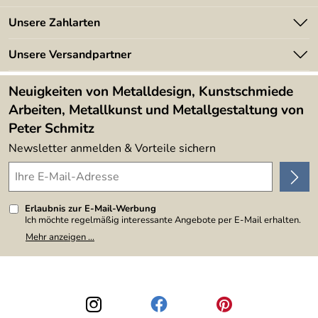
Batterieverordnung
Angebote
Unsere Zahlarten
Kundeninformationen
Made in Germany
Newsletter
Unsere Versandpartner
Kundenbewertungen (394)
Lieferbedingungen
4,9/5
*****
Neuigkeiten von Metalldesign, Kunstschmiede
Arbeiten, Metallkunst und Metallgestaltung von
Peter Schmitz
Newsletter anmelden & Vorteile sichern
Erlaubnis zur E-Mail-Werbung
Ich möchte regelmäßig interessante Angebote per E-Mail erhalten.
Meine E-Mail-Adresse wird nicht an andere Unternehmen
Mehr anzeigen ...
weitergegeben. Zu statistischen Zwecken wird in anonymer Form
ausgewertet, welche Links im Newsletter geklickt werden. Dabei ist
nicht erkennbar, welche konkrete Person geklickt hat. Diese
Einwilligung zur Nutzung meiner E-Mail-Adresse für Werbezwecke
kann ich jederzeit mit Wirkung für die Zukunft widerrufen, indem ich
den Link "Abmelden" am Ende des Newsletters anklicke. Die
Datenschutzerklärung
habe ich zur Kenntnis genommen.