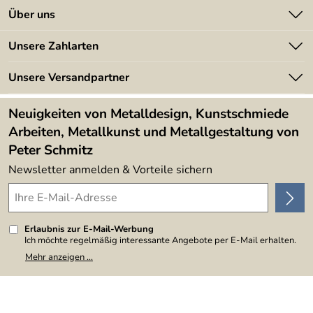
Kontakt
Über uns
Batterieverordnung
Angebote
Unsere Zahlarten
Kundeninformationen
Made in Germany
Newsletter
Unsere Versandpartner
Kundenbewertungen (394)
Lieferbedingungen
4,9/5
*****
Neuigkeiten von Metalldesign, Kunstschmiede
Arbeiten, Metallkunst und Metallgestaltung von
Peter Schmitz
Newsletter anmelden & Vorteile sichern
Erlaubnis zur E-Mail-Werbung
Ich möchte regelmäßig interessante Angebote per E-Mail erhalten.
Meine E-Mail-Adresse wird nicht an andere Unternehmen
Mehr anzeigen ...
weitergegeben. Zu statistischen Zwecken wird in anonymer Form
ausgewertet, welche Links im Newsletter geklickt werden. Dabei ist
nicht erkennbar, welche konkrete Person geklickt hat. Diese
Einwilligung zur Nutzung meiner E-Mail-Adresse für Werbezwecke
kann ich jederzeit mit Wirkung für die Zukunft widerrufen, indem ich