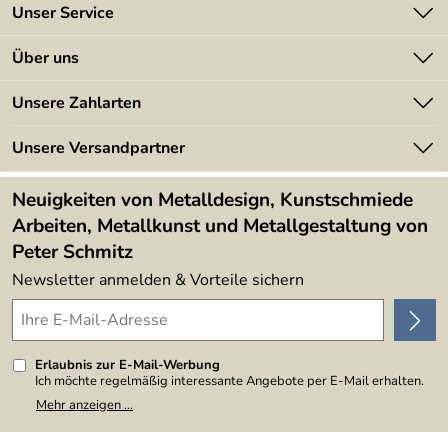
Unser Service
Kontakt
Über uns
Batterieverordnung
Angebote
Unsere Zahlarten
Kundeninformationen
Made in Germany
Newsletter
Unsere Versandpartner
Kundenbewertungen (394)
Lieferbedingungen
4,9/5
*****
Neuigkeiten von Metalldesign, Kunstschmiede
Arbeiten, Metallkunst und Metallgestaltung von
Peter Schmitz
Newsletter anmelden & Vorteile sichern
Erlaubnis zur E-Mail-Werbung
Ich möchte regelmäßig interessante Angebote per E-Mail erhalten.
Meine E-Mail-Adresse wird nicht an andere Unternehmen
Mehr anzeigen ...
weitergegeben. Zu statistischen Zwecken wird in anonymer Form
ausgewertet, welche Links im Newsletter geklickt werden. Dabei ist
nicht erkennbar, welche konkrete Person geklickt hat. Diese