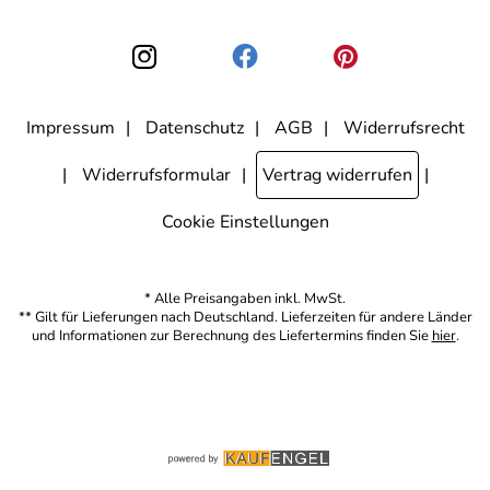
Einwilligung zur Nutzung meiner E-Mail-Adresse für Werbezwecke
kann ich jederzeit mit Wirkung für die Zukunft widerrufen, indem ich
den Link "Abmelden" am Ende des Newsletters anklicke. Die
Datenschutzerklärung
habe ich zur Kenntnis genommen.
Impressum
Datenschutz
AGB
Widerrufsrecht
Widerrufsformular
Vertrag widerrufen
Cookie Einstellungen
* Alle Preisangaben inkl. MwSt.
** Gilt für Lieferungen nach Deutschland. Lieferzeiten für andere Länder
und Informationen zur Berechnung des Liefertermins finden Sie
hier
.