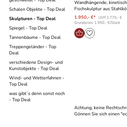
geschweißt - Top Deal
Wandhängende, kinetisc
Fischskulptur aus Stahlk
Schalen Objekte - Top Deal
1.950,- €*
UVP 2.770,- €
Skulpturen - Top Deal
Grundpreis: 1.950,- €/Stück
Spiegel - Top Deal
Tannenbäume - Top Deal
Treppengeländer - Top
Deal
verschiedene Design- und
Kunstobjekte - Top Deal
Wind- und Wetterfahnen -
Top Deal
was gibt´s denn sonst noch
- Top Deal
Achtung, keine Rechtschre
Gönnen Sie sich einen "ech