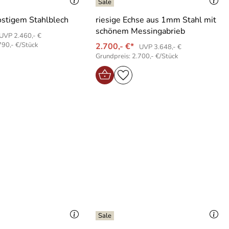
ostigem Stahlblech
riesige Echse aus 1mm Stahl mit
schönem Messingabrieb
UVP 2.460,- €
790,- €/Stück
2.700,- €*
UVP 3.648,- €
Grundpreis: 2.700,- €/Stück