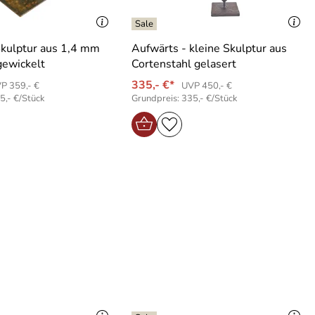
Skulptur aus 1,4 mm
Aufwärts - kleine Skulptur aus
gewickelt
Cortenstahl gelasert
335,- €*
P 359,- €
UVP 450,- €
5,- €/Stück
Grundpreis: 335,- €/Stück