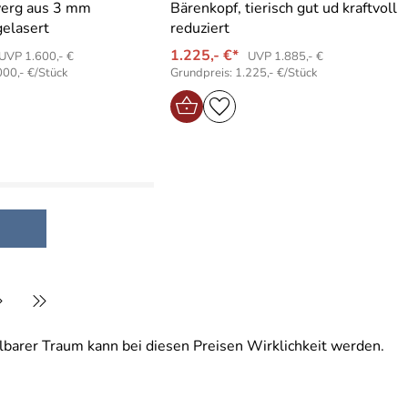
werg aus 3 mm
Bärenkopf, tierisch gut ud kraftvoll
gelasert
reduziert
1.225,- €*
UVP 1.600,- €
UVP 1.885,- €
000,- €/Stück
Grundpreis: 1.225,- €/Stück
llbarer Traum kann bei diesen Preisen Wirklichkeit werden.