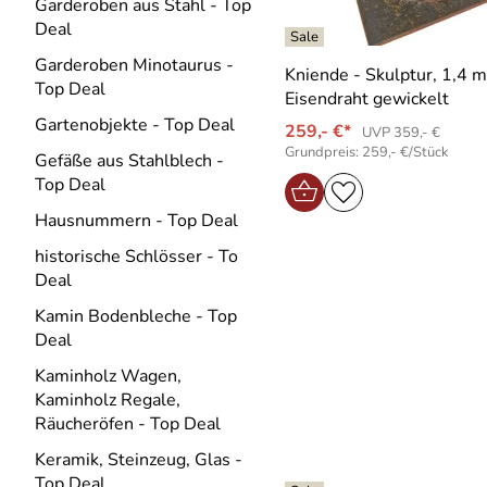
Garderoben aus Stahl - Top
Deal
Garderoben Minotaurus -
Kniende - Skulptur, 1,4 
Top Deal
Eisendraht gewickelt
Gartenobjekte - Top Deal
259,- €*
UVP 359,- €
Grundpreis: 259,- €/Stück
Gefäße aus Stahlblech -
Top Deal
Hausnummern - Top Deal
historische Schlösser - To
Deal
Kamin Bodenbleche - Top
Deal
Kaminholz Wagen,
Kaminholz Regale,
Räucheröfen - Top Deal
Keramik, Steinzeug, Glas -
Top Deal