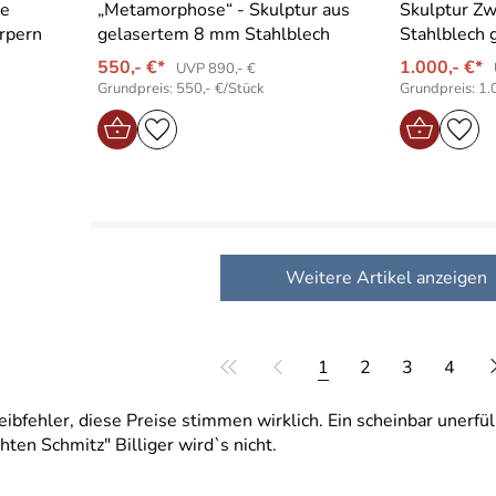
he
„Metamorphose“ - Skulptur aus
Skulptur Z
örpern
gelasertem 8 mm Stahlblech
Stahlblech 
550,- €*
1.000,- €*
UVP 890,- €
Grundpreis: 550,- €/Stück
Grundpreis: 1.
Weitere Artikel anzeigen
1
2
3
4
ibfehler, diese Preise stimmen wirklich. Ein scheinbar unerfü
ten Schmitz" Billiger wird`s nicht.