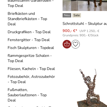
Baumstamm Garderoben -
Top Deal
Briefkästen und
Standbriefkästen - Top
Schrottstuhl – Skulptur a
Deal
900,- €*
UVP 1.250,- €
Druckgrafiken - Top Deal
Grundpreis: 900,- €/Stück
Fenstergitter - Top Deal
Fisch Skulpturen - Topdeal
flammgespritze Schalen -
Top Deal
Fliesen, Kacheln - Top Deal
Fotozubehör, Astrozubehör
- Top Deal
Fußmatten,
Sauberlaufzonen - Top
Deal