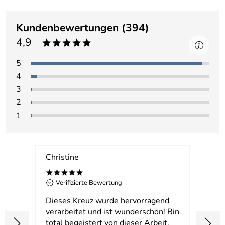
Kundenbewertungen
(394)
4,9
*****
5
4
3
2
1
Christine
Mih
*****
**
Verifizierte Bewertung
Ver
n,
Dieses Kreuz wurde hervorragend
Sehr 
ht
verarbeitet und ist wunderschön! Bin
das
total begeistert von dieser Arbeit,