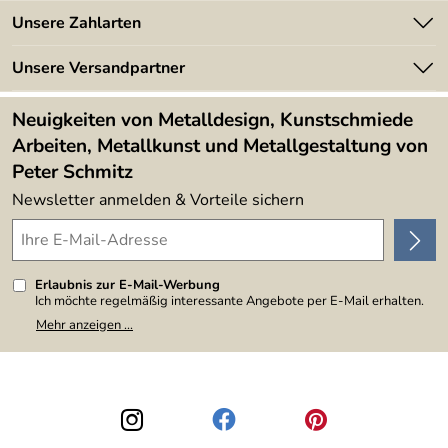
Batterieverordnung
Angebote
Unsere Zahlarten
Kundeninformationen
Made in Germany
Newsletter
Unsere Versandpartner
Kundenbewertungen (394)
Lieferbedingungen
4,9/5
*****
Neuigkeiten von Metalldesign, Kunstschmiede
Arbeiten, Metallkunst und Metallgestaltung von
Peter Schmitz
Newsletter anmelden & Vorteile sichern
Erlaubnis zur E-Mail-Werbung
Ich möchte regelmäßig interessante Angebote per E-Mail erhalten.
Meine E-Mail-Adresse wird nicht an andere Unternehmen
Mehr anzeigen ...
weitergegeben. Zu statistischen Zwecken wird in anonymer Form
ausgewertet, welche Links im Newsletter geklickt werden. Dabei ist
nicht erkennbar, welche konkrete Person geklickt hat. Diese
Einwilligung zur Nutzung meiner E-Mail-Adresse für Werbezwecke
kann ich jederzeit mit Wirkung für die Zukunft widerrufen, indem ich
den Link "Abmelden" am Ende des Newsletters anklicke. Die
Datenschutzerklärung
habe ich zur Kenntnis genommen.