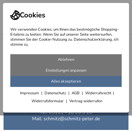
Cookies
Wir verwenden Cookies, um Ihnen das bestmögliche Shopping-
Erlebnis zu bieten. Wenn Sie auf unserer Seite weitersurfen,
Metalldesign, Kunstschmiede Arbeiten, 
stimmen Sie der Cookie-Nutzung zu. Datenschutzerklärung, ich
stimme zu.
Ablehnen
Einstellungen anpassen
Alles akzeptieren
Metall & Gestaltung
Impressum
Datenschutz
AGB
Widerrufsrecht
Diplom Designer
Widerrufsformular
Vertrag widerrufen
Peter Schmitz
Tel: 05121 - 28 29 3 20
Mail: schmitz@schmitz-peter.de