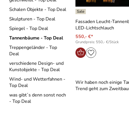
geschweißt - Top Deal
Schalen Objekte - Top Deal
Skulpturen - Top Deal
Fassaden Leucht-Tannen
LED-Lichtschlauch
Spiegel - Top Deal
550,- €*
Tannenbäume - Top Deal
Grundpreis: 550,- €/Stück
Treppengeländer - Top
Deal
verschiedene Design- und
Kunstobjekte - Top Deal
Wind- und Wetterfahnen -
Wir haben noch einige Ta
Top Deal
Trend geht zum Zweitbaum
was gibt´s denn sonst noch
- Top Deal