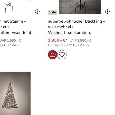
 mit Stamm -
außergewöhnlicher Blickfang –
ur aus
weit mehr als
eltem Eisendraht
Weihnachtsdekoration.
1.950,- €*
UVP 1.950,- €
UVP 2.550,- €
450,- €/Stück
Grundpreis: 1.950,- €/Stück