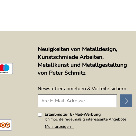
Neuigkeiten von Metalldesign,
Kunstschmiede Arbeiten,
Metallkunst und Metallgestaltung
von Peter Schmitz
Newsletter anmelden & Vorteile sichern
Erlaubnis zur E-Mail-Werbung
Ich möchte regelmäßig interessante Angebote
per E-Mail erhalten. Meine E-Mail-Adresse wird
Mehr anzeigen ...
nicht an andere Unternehmen weitergegeben. Zu
statistischen Zwecken wird in anonymer Form