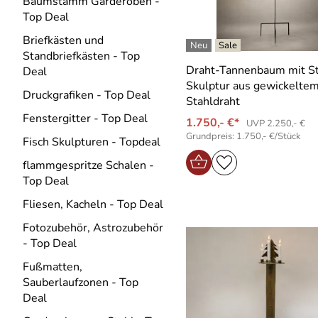
Baumstamm Garderoben -
Top Deal
Briefkästen und
Standbriefkästen - Top
Draht-Tannenbaum mit S
Deal
Skulptur aus gewickelte
Druckgrafiken - Top Deal
Stahldraht
Fenstergitter - Top Deal
1.750,- €*
UVP 2.250,- €
Grundpreis: 1.750,- €/Stück
Fisch Skulpturen - Topdeal
flammgespritze Schalen -
Top Deal
Fliesen, Kacheln - Top Deal
Fotozubehör, Astrozubehör
- Top Deal
Fußmatten,
Sauberlaufzonen - Top
Deal