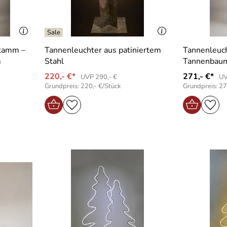
tamm –
Tannenleuchter aus patiniertem
Tannenleuch
m
Stahl
Tannenbaum
220,- €*
271,- €*
UVP 290,- €
UV
Grundpreis: 220,- €/Stück
Grundpreis: 27