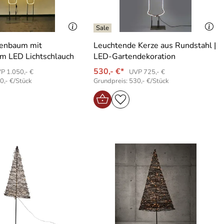
enbaum mit
Leuchtende Kerze aus Rundstahl |
 LED Lichtschlauch
LED-Gartendekoration
530,- €*
P 1.050,- €
UVP 725,- €
0,- €/Stück
Grundpreis: 530,- €/Stück