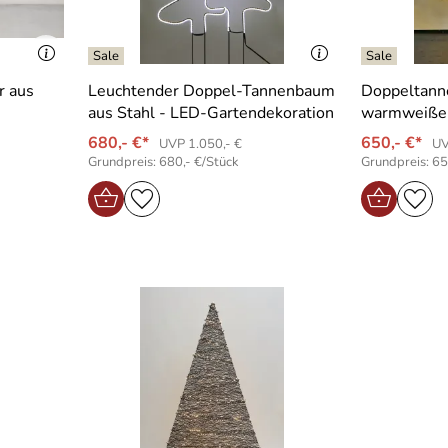
r aus
Leuchtender Doppel-Tannenbaum
Doppeltann
aus Stahl - LED-Gartendekoration
warmweißem
680,- €*
650,- €*
UVP 1.050,- €
UV
Grundpreis: 680,- €/Stück
Grundpreis: 65