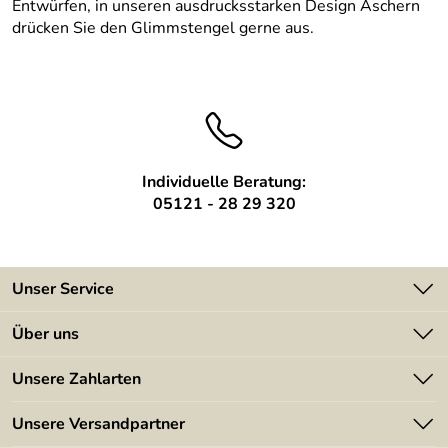
Entwürfen, in unseren ausdrucksstarken Design Aschern
drücken Sie den Glimmstengel gerne aus.
Individuelle Beratung:
05121 - 28 29 320
Unser Service
Kontakt
Über uns
Batterieverordnung
Angebote
Unsere Zahlarten
Kundeninformationen
Made in Germany
Newsletter
Unsere Versandpartner
Kundenbewertungen (394)