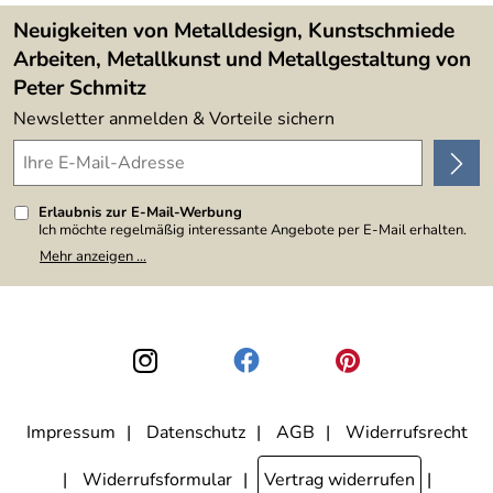
Lieferbedingungen
4,9/5
*****
Neuigkeiten von Metalldesign, Kunstschmiede
Arbeiten, Metallkunst und Metallgestaltung von
Peter Schmitz
Newsletter anmelden & Vorteile sichern
Erlaubnis zur E-Mail-Werbung
Ich möchte regelmäßig interessante Angebote per E-Mail erhalten.
Meine E-Mail-Adresse wird nicht an andere Unternehmen
Mehr anzeigen ...
weitergegeben. Zu statistischen Zwecken wird in anonymer Form
ausgewertet, welche Links im Newsletter geklickt werden. Dabei ist
nicht erkennbar, welche konkrete Person geklickt hat. Diese
Einwilligung zur Nutzung meiner E-Mail-Adresse für Werbezwecke
kann ich jederzeit mit Wirkung für die Zukunft widerrufen, indem ich
den Link "Abmelden" am Ende des Newsletters anklicke. Die
Datenschutzerklärung
habe ich zur Kenntnis genommen.
Impressum
Datenschutz
AGB
Widerrufsrecht
Widerrufsformular
Vertrag widerrufen