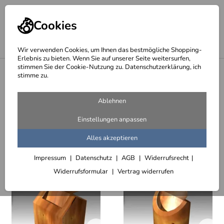
Cookies
Wir verwenden Cookies, um Ihnen das bestmögliche Shopping-
Erlebnis zu bieten. Wenn Sie auf unserer Seite weitersurfen,
stimmen Sie der Cookie-Nutzung zu. Datenschutzerklärung, ich
<
Möbel und Accessoires
stimme zu.
Design Ascher und Aschenbecher
Ablehnen
12 Artikel
Einstellungen anpassen
Sortieren
Filter (1)
Alles akzeptieren
Impressum
Datenschutz
AGB
Widerrufsrecht
Widerrufsformular
Vertrag widerrufen