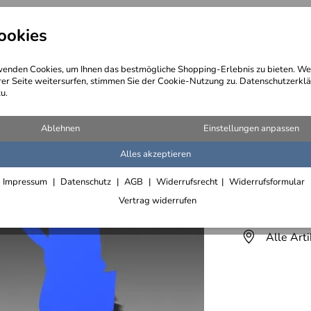
ookies
angebote
Wegebeschreibung
@ Konta
enden Cookies, um Ihnen das bestmögliche Shopping-Erlebnis zu bieten. We
rer Seite weitersurfen, stimmen Sie der Cookie-Nutzung zu. Datenschutzerklä
u.
Ablehnen
Einstellungen anpassen
Alles akzeptieren
Ascher 
Impressum
Datenschutz
AGB
Widerrufsrecht
Widerrufsformular
Lieferfrist 2
Vertrag widerrufen
Alle Art