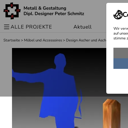
C
ALLE PROJEKTE
Aktuell
Sonder
Wir verw
auf unse
stimme z
Startseite
>
Möbel und Accessoires
>
Design Ascher und Aschenbecher