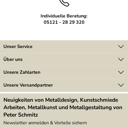
Individuelle Beratung:
05121 - 28 29 320
Unser Service
Kontakt
Über uns
Batterieverordnung
Angebote
Unsere Zahlarten
Kundeninformationen
Made in Germany
Newsletter
Unsere Versandpartner
Kundenbewertungen (394)
Lieferbedingungen
4,9/5
*****
Neuigkeiten von Metalldesign, Kunstschmiede
Arbeiten, Metallkunst und Metallgestaltung von
Peter Schmitz
Newsletter anmelden & Vorteile sichern