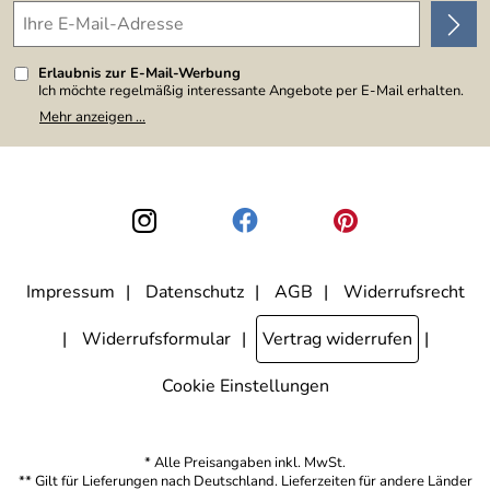
Erlaubnis zur E-Mail-Werbung
Ich möchte regelmäßig interessante Angebote per E-Mail erhalten.
Meine E-Mail-Adresse wird nicht an andere Unternehmen
Mehr anzeigen ...
weitergegeben. Zu statistischen Zwecken wird in anonymer Form
ausgewertet, welche Links im Newsletter geklickt werden. Dabei ist
nicht erkennbar, welche konkrete Person geklickt hat. Diese
Einwilligung zur Nutzung meiner E-Mail-Adresse für Werbezwecke
kann ich jederzeit mit Wirkung für die Zukunft widerrufen, indem ich
den Link "Abmelden" am Ende des Newsletters anklicke. Die
Datenschutzerklärung
habe ich zur Kenntnis genommen.
Impressum
Datenschutz
AGB
Widerrufsrecht
Widerrufsformular
Vertrag widerrufen
Cookie Einstellungen
* Alle Preisangaben inkl. MwSt.
** Gilt für Lieferungen nach Deutschland. Lieferzeiten für andere Länder