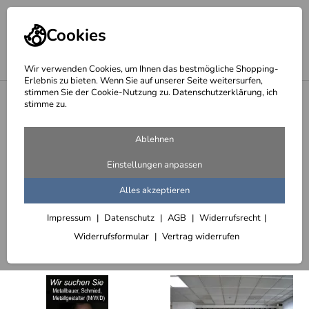
Cookies
Wir verwenden Cookies, um Ihnen das bestmögliche Shopping-
Erlebnis zu bieten. Wenn Sie auf unserer Seite weitersurfen,
stimmen Sie der Cookie-Nutzung zu. Datenschutzerklärung, ich
<
Möbel und Accessoires
stimme zu.
Regale, Vitrinen und Schränke
Ablehnen
304 Artikel
Einstellungen anpassen
CD-, DVD- und Schallplatten Regale
Alles akzeptieren
Impressum
Datenschutz
AGB
Widerrufsrecht
Sortieren
Filter (3)
Widerrufsformular
Vertrag widerrufen