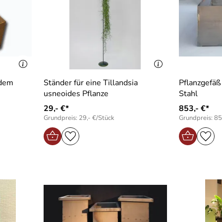
ndem
Ständer für eine Tillandsia
Pflanzgefäß
usneoides Pflanze
Stahl
29,- €*
853,- €*
Grundpreis: 29,- €/Stück
Grundpreis: 85