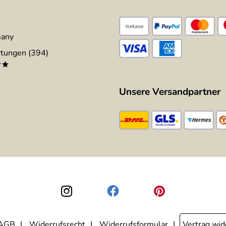
many
tungen (394)
**
Unsere Versandpartner
AGB
Widerrufsrecht
Widerrufsformular
Vertrag wid