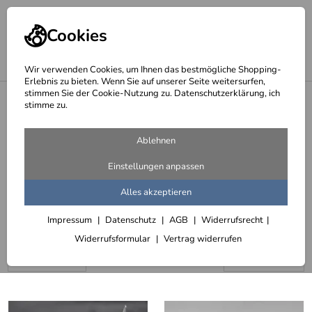
Cookies
Wir verwenden Cookies, um Ihnen das bestmögliche Shopping-
Erlebnis zu bieten. Wenn Sie auf unserer Seite weitersurfen,
stimmen Sie der Cookie-Nutzung zu. Datenschutzerklärung, ich
<
Möbel und Accessoires
stimme zu.
Möbelbeschläge und
Ablehnen
Sonderanfertigungen
Einstellungen anpassen
75 Artikel
Alles akzeptieren
Waschtischkonsolen
Impressum
Datenschutz
AGB
Widerrufsrecht
Widerrufsformular
Vertrag widerrufen
Sortieren
Filter (3)