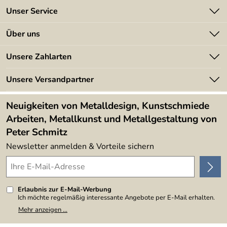
Unser Service
Kontakt
Über uns
Batterieverordnung
Angebote
Unsere Zahlarten
Kundeninformationen
Made in Germany
Newsletter
Unsere Versandpartner
Kundenbewertungen (394)
Lieferbedingungen
4,9/5
*****
Neuigkeiten von Metalldesign, Kunstschmiede
Arbeiten, Metallkunst und Metallgestaltung von
Peter Schmitz
Newsletter anmelden & Vorteile sichern
Erlaubnis zur E-Mail-Werbung
Ich möchte regelmäßig interessante Angebote per E-Mail erhalten.
Meine E-Mail-Adresse wird nicht an andere Unternehmen
Mehr anzeigen ...
weitergegeben. Zu statistischen Zwecken wird in anonymer Form
ausgewertet, welche Links im Newsletter geklickt werden. Dabei ist