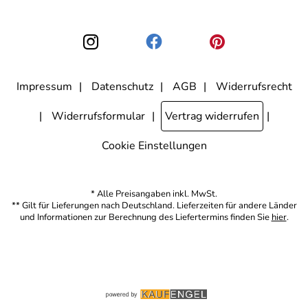
nicht erkennbar, welche konkrete Person geklickt hat. Diese
Einwilligung zur Nutzung meiner E-Mail-Adresse für Werbezwecke
kann ich jederzeit mit Wirkung für die Zukunft widerrufen, indem ich
den Link "Abmelden" am Ende des Newsletters anklicke. Die
Datenschutzerklärung
habe ich zur Kenntnis genommen.
Impressum
Datenschutz
AGB
Widerrufsrecht
Widerrufsformular
Vertrag widerrufen
Cookie Einstellungen
* Alle Preisangaben inkl. MwSt.
** Gilt für Lieferungen nach Deutschland. Lieferzeiten für andere Länder
und Informationen zur Berechnung des Liefertermins finden Sie
hier
.