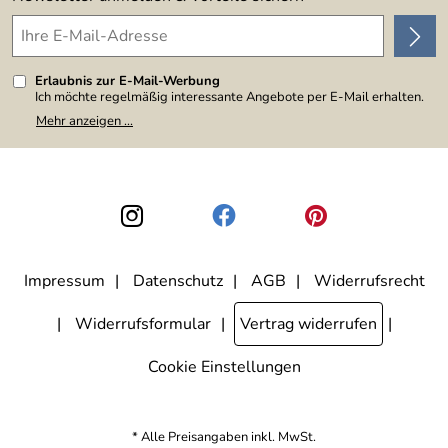
Erlaubnis zur E-Mail-Werbung
Ich möchte regelmäßig interessante Angebote per E-Mail erhalten.
Meine E-Mail-Adresse wird nicht an andere Unternehmen
Mehr anzeigen ...
weitergegeben. Zu statistischen Zwecken wird in anonymer Form
ausgewertet, welche Links im Newsletter geklickt werden. Dabei ist
nicht erkennbar, welche konkrete Person geklickt hat. Diese
Einwilligung zur Nutzung meiner E-Mail-Adresse für Werbezwecke
kann ich jederzeit mit Wirkung für die Zukunft widerrufen, indem ich
den Link "Abmelden" am Ende des Newsletters anklicke. Die
Datenschutzerklärung
habe ich zur Kenntnis genommen.
Impressum
Datenschutz
AGB
Widerrufsrecht
Widerrufsformular
Vertrag widerrufen
Cookie Einstellungen
* Alle Preisangaben inkl. MwSt.