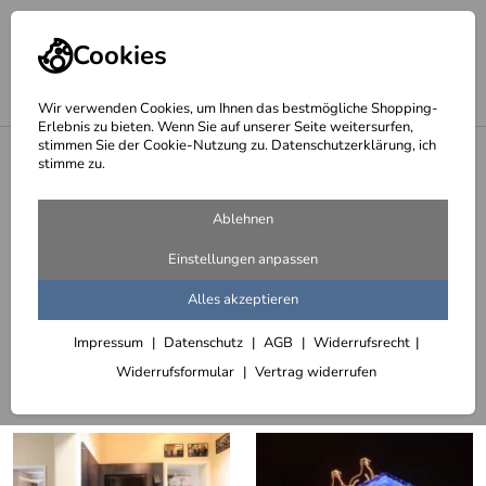
Cookies
Wir verwenden Cookies, um Ihnen das bestmögliche Shopping-
Erlebnis zu bieten. Wenn Sie auf unserer Seite weitersurfen,
stimmen Sie der Cookie-Nutzung zu. Datenschutzerklärung, ich
<
Architektur, Innenarchitektur, Lichtplanung
stimme zu.
Seite 8 - Büros und Gewerbebauten
Ablehnen
569 Artikel
Einstellungen anpassen
Akustik Panele, Akustik Wände
Alles akzeptieren
Impressum
Datenschutz
AGB
Widerrufsrecht
Sortieren
Filter (3)
Widerrufsformular
Vertrag widerrufen