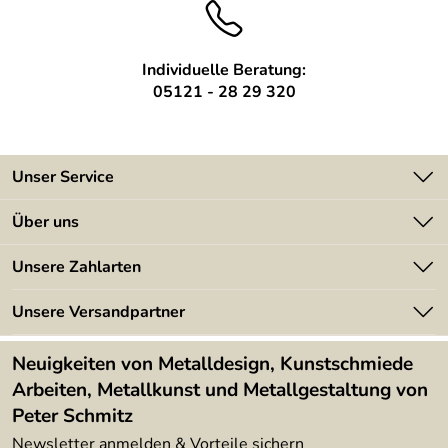
Individuelle Beratung:
05121 - 28 29 320
Unser Service
Kontakt
Über uns
Batterieverordnung
Angebote
Unsere Zahlarten
Kundeninformationen
Made in Germany
Newsletter
Unsere Versandpartner
Kundenbewertungen (394)
Lieferbedingungen
4,9/5
*****
Neuigkeiten von Metalldesign, Kunstschmiede
Arbeiten, Metallkunst und Metallgestaltung von
Peter Schmitz
Newsletter anmelden & Vorteile sichern