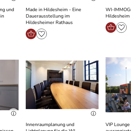
ing und
Made in Hildesheim - Eine
WI-IMMOGr
in
Dauerausstellung im
Hildesheim
Hildesheimer Rathaus
Innenraumplanung und
VIP Lounge 
missen
Lichtplanung für die WI-
ausrangiert