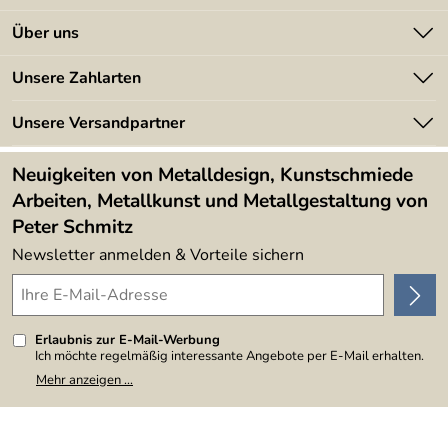
Kontakt
Über uns
Batterieverordnung
Angebote
Unsere Zahlarten
Kundeninformationen
Made in Germany
Newsletter
Unsere Versandpartner
Kundenbewertungen (394)
Lieferbedingungen
4,9/5
*****
Neuigkeiten von Metalldesign, Kunstschmiede
Arbeiten, Metallkunst und Metallgestaltung von
Peter Schmitz
Newsletter anmelden & Vorteile sichern
Erlaubnis zur E-Mail-Werbung
Ich möchte regelmäßig interessante Angebote per E-Mail erhalten.
Meine E-Mail-Adresse wird nicht an andere Unternehmen
Mehr anzeigen ...
weitergegeben. Zu statistischen Zwecken wird in anonymer Form
ausgewertet, welche Links im Newsletter geklickt werden. Dabei ist
nicht erkennbar, welche konkrete Person geklickt hat. Diese
Einwilligung zur Nutzung meiner E-Mail-Adresse für Werbezwecke
kann ich jederzeit mit Wirkung für die Zukunft widerrufen, indem ich