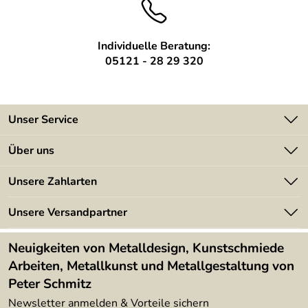
Individuelle Beratung:
05121 - 28 29 320
Unser Service
Kontakt
Über uns
Batterieverordnung
Angebote
Unsere Zahlarten
Kundeninformationen
Made in Germany
Newsletter
Unsere Versandpartner
Kundenbewertungen (394)
Lieferbedingungen
4,9/5
*****
Neuigkeiten von Metalldesign, Kunstschmiede
Arbeiten, Metallkunst und Metallgestaltung von
Peter Schmitz
Newsletter anmelden & Vorteile sichern