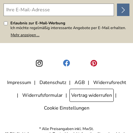
Erlaubnis zur E-Mail-Werbung
Ich möchte regelmäßig interessante Angebote per E-Mail erhalten.
Meine E-Mail-Adresse wird nicht an andere Unternehmen
Mehr anzeigen ...
weitergegeben. Zu statistischen Zwecken wird in anonymer Form
ausgewertet, welche Links im Newsletter geklickt werden. Dabei ist
nicht erkennbar, welche konkrete Person geklickt hat. Diese
Einwilligung zur Nutzung meiner E-Mail-Adresse für Werbezwecke
kann ich jederzeit mit Wirkung für die Zukunft widerrufen, indem ich
den Link "Abmelden" am Ende des Newsletters anklicke. Die
Datenschutzerklärung
habe ich zur Kenntnis genommen.
Impressum
Datenschutz
AGB
Widerrufsrecht
Widerrufsformular
Vertrag widerrufen
Cookie Einstellungen
* Alle Preisangaben inkl. MwSt.