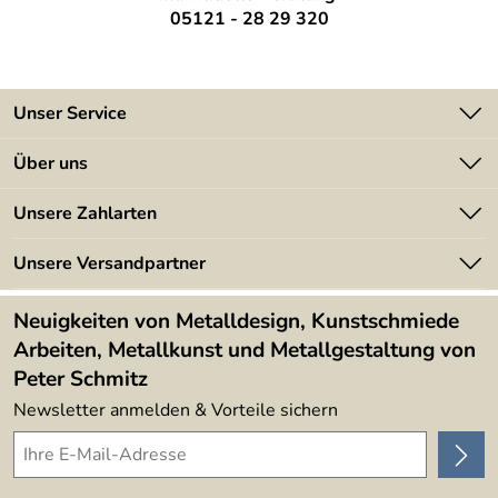
05121 - 28 29 320
Unser Service
Kontakt
Über uns
Batterieverordnung
Angebote
Unsere Zahlarten
Kundeninformationen
Made in Germany
Newsletter
Unsere Versandpartner
Kundenbewertungen (394)
Lieferbedingungen
4,9/5
*****
Neuigkeiten von Metalldesign, Kunstschmiede
Arbeiten, Metallkunst und Metallgestaltung von
Peter Schmitz
Newsletter anmelden & Vorteile sichern