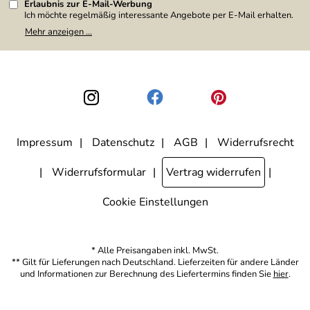
Erlaubnis zur E-Mail-Werbung
Ich möchte regelmäßig interessante Angebote per E-Mail erhalten.
Meine E-Mail-Adresse wird nicht an andere Unternehmen
Mehr anzeigen ...
weitergegeben. Zu statistischen Zwecken wird in anonymer Form
ausgewertet, welche Links im Newsletter geklickt werden. Dabei ist
nicht erkennbar, welche konkrete Person geklickt hat. Diese
Einwilligung zur Nutzung meiner E-Mail-Adresse für Werbezwecke
kann ich jederzeit mit Wirkung für die Zukunft widerrufen, indem ich
den Link "Abmelden" am Ende des Newsletters anklicke. Die
Datenschutzerklärung
habe ich zur Kenntnis genommen.
Impressum
Datenschutz
AGB
Widerrufsrecht
Widerrufsformular
Vertrag widerrufen
Cookie Einstellungen
* Alle Preisangaben inkl. MwSt.
** Gilt für Lieferungen nach Deutschland. Lieferzeiten für andere Länder
und Informationen zur Berechnung des Liefertermins finden Sie
hier
.