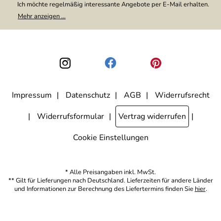
Ich möchte regelmäßig interessante Angebote per E-Mail erhalten.
Meine E-Mail-Adresse wird nicht an andere Unternehmen
Mehr anzeigen ...
weitergegeben. Zu statistischen Zwecken wird in anonymer Form
ausgewertet, welche Links im Newsletter geklickt werden. Dabei ist
nicht erkennbar, welche konkrete Person geklickt hat. Diese
Einwilligung zur Nutzung meiner E-Mail-Adresse für Werbezwecke
kann ich jederzeit mit Wirkung für die Zukunft widerrufen, indem ich
den Link "Abmelden" am Ende des Newsletters anklicke. Die
Datenschutzerklärung
habe ich zur Kenntnis genommen.
Impressum
Datenschutz
AGB
Widerrufsrecht
Widerrufsformular
Vertrag widerrufen
Cookie Einstellungen
* Alle Preisangaben inkl. MwSt.
** Gilt für Lieferungen nach Deutschland. Lieferzeiten für andere Länder
und Informationen zur Berechnung des Liefertermins finden Sie
hier
.