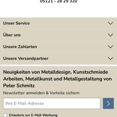
05121 - 28 29 320
Unser Service
Kontakt
Über uns
Batterieverordnung
Angebote
Unsere Zahlarten
Kundeninformationen
Made in Germany
Newsletter
Unsere Versandpartner
Kundenbewertungen (394)
Lieferbedingungen
4,9/5
*****
Neuigkeiten von Metalldesign, Kunstschmiede
Arbeiten, Metallkunst und Metallgestaltung von
Peter Schmitz
Newsletter anmelden & Vorteile sichern
Erlaubnis zur E-Mail-Werbung