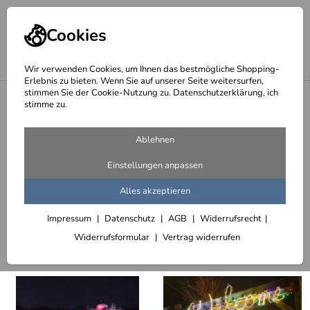
Cookies
Wir verwenden Cookies, um Ihnen das bestmögliche Shopping-
Erlebnis zu bieten. Wenn Sie auf unserer Seite weitersurfen,
stimmen Sie der Cookie-Nutzung zu. Datenschutzerklärung, ich
<
Zoo Hannover
stimme zu.
Winter-Zoo 2005 bis 2013
Ablehnen
149 Artikel
Einstellungen anpassen
Winter-Zoo 2005
Winter-Zoo 2006
Winter-Zo
Alles akzeptieren
Impressum
Datenschutz
AGB
Widerrufsrecht
Sortieren
Filter (3)
Widerrufsformular
Vertrag widerrufen