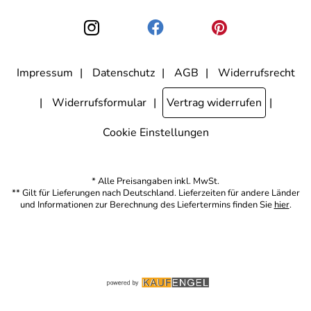
kann ich jederzeit mit Wirkung für die Zukunft widerrufen, indem ich
den Link "Abmelden" am Ende des Newsletters anklicke. Die
Datenschutzerklärung
habe ich zur Kenntnis genommen.
Impressum
Datenschutz
AGB
Widerrufsrecht
Widerrufsformular
Vertrag widerrufen
Cookie Einstellungen
* Alle Preisangaben inkl. MwSt.
** Gilt für Lieferungen nach Deutschland. Lieferzeiten für andere Länder
und Informationen zur Berechnung des Liefertermins finden Sie
hier
.