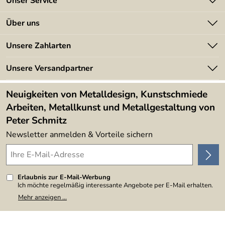
Unser Service
Kontakt
Über uns
Batterieverordnung
Angebote
Unsere Zahlarten
Kundeninformationen
Made in Germany
Newsletter
Unsere Versandpartner
Kundenbewertungen (394)
Lieferbedingungen
4,9/5
*****
Neuigkeiten von Metalldesign, Kunstschmiede
Arbeiten, Metallkunst und Metallgestaltung von
Peter Schmitz
Newsletter anmelden & Vorteile sichern
Erlaubnis zur E-Mail-Werbung
Ich möchte regelmäßig interessante Angebote per E-Mail erhalten.
Meine E-Mail-Adresse wird nicht an andere Unternehmen
Mehr anzeigen ...
weitergegeben. Zu statistischen Zwecken wird in anonymer Form
ausgewertet, welche Links im Newsletter geklickt werden. Dabei ist
nicht erkennbar, welche konkrete Person geklickt hat. Diese
Einwilligung zur Nutzung meiner E-Mail-Adresse für Werbezwecke