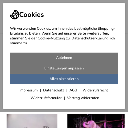
Cookies
Wir verwenden Cookies, um Ihnen das bestmögliche Shopping-
Erlebnis zu bieten. Wenn Sie auf unserer Seite weitersurfen,
stimmen Sie der Cookie-Nutzung zu. Datenschutzerklärung, ich
<
Zoo Hannover
stimme zu.
Seite 3 - Winter-Zoo 2005 bis 2013
Ablehnen
149 Artikel
Einstellungen anpassen
Winter-Zoo 2005
Winter-Zoo 2006
Winter-Zo
Alles akzeptieren
Impressum
Datenschutz
AGB
Widerrufsrecht
Sortieren
Filter (3)
Widerrufsformular
Vertrag widerrufen