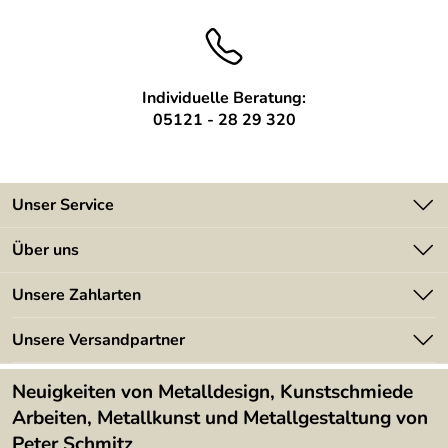
Individuelle Beratung:
05121 - 28 29 320
Unser Service
Kontakt
Über uns
Batterieverordnung
Angebote
Unsere Zahlarten
Kundeninformationen
Made in Germany
Newsletter
Unsere Versandpartner
Kundenbewertungen (394)
Lieferbedingungen
4,9/5
*****
Neuigkeiten von Metalldesign, Kunstschmiede
Arbeiten, Metallkunst und Metallgestaltung von
Peter Schmitz