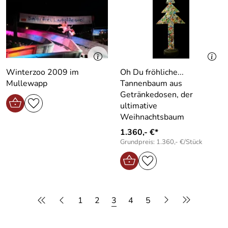
Winterzoo 2009 im
Oh Du fröhliche...
Mullewapp
Tannenbaum aus
Getränkedosen, der
ultimative
Weihnachtsbaum
1.360,- €*
Grundpreis: 1.360,- €/Stück
1
2
3
4
5