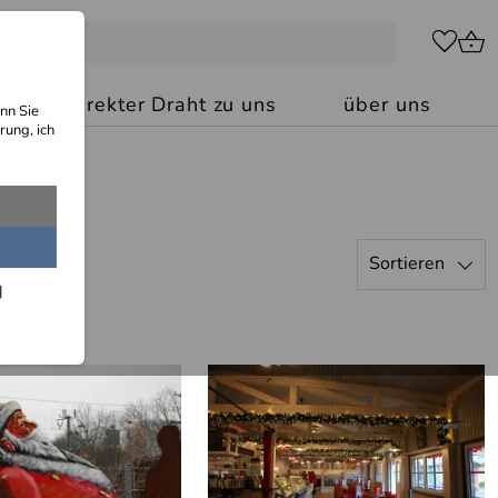
kt: Ihr direkter Draht zu uns
über uns
nn Sie
rung, ich
Sortieren