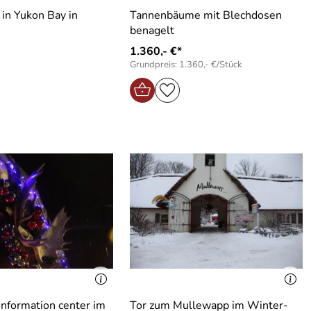
in Yukon Bay in
Tannenbäume mit Blechdosen
benagelt
1.360,- €*
Grundpreis: 1.360,- €/Stück
information center im
Tor zum Mullewapp im Winter-