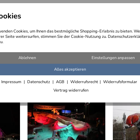
ookies
angebote
Wegebeschreibung
@ Konta
enden Cookies, um Ihnen das bestmögliche Shopping-Erlebnis zu bieten. We
rer Seite weitersurfen, stimmen Sie der Cookie-Nutzung zu. Datenschutzerklä
u.
rbebauten
>
Zoo Hannover
>
Winter-Zoo 2005 bis 2013
Ablehnen
Einstellungen anpassen
Alles akzeptieren
Impressum
Datenschutz
AGB
Widerrufsrecht
Widerrufsformular
Vertrag widerrufen