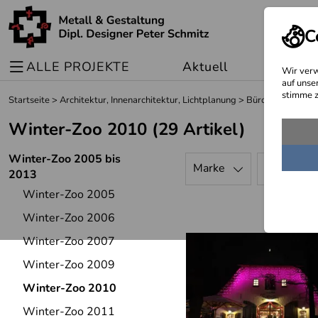
C
ALLE PROJEKTE
Aktuell
Sonder
Wir verw
auf unse
stimme z
Startseite
>
Architektur, Innenarchitektur, Lichtplanung
>
Büros und Gewe
Winter-Zoo 2010
(29 Artikel)
Winter-Zoo 2005 bis
Marke
Preis
2013
Winter-Zoo 2005
Winter-Zoo 2006
Winter-Zoo 2007
Winter-Zoo 2009
Winter-Zoo 2010
Winter-Zoo 2011