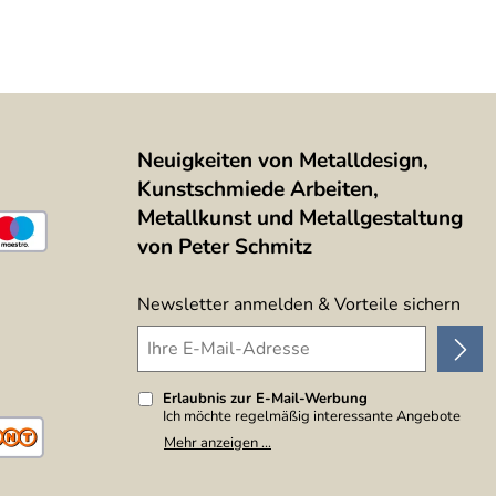
Neuigkeiten von Metalldesign,
Kunstschmiede Arbeiten,
Metallkunst und Metallgestaltung
von Peter Schmitz
Newsletter anmelden & Vorteile sichern
Erlaubnis zur E-Mail-Werbung
Ich möchte regelmäßig interessante Angebote
per E-Mail erhalten. Meine E-Mail-Adresse wird
Mehr anzeigen ...
nicht an andere Unternehmen weitergegeben. Zu
statistischen Zwecken wird in anonymer Form
ausgewertet, welche Links im Newsletter