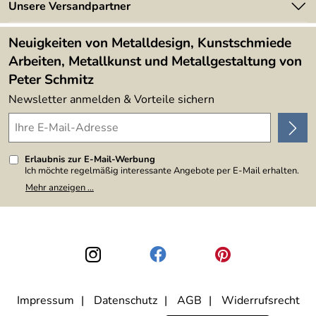
Newsletter
Unsere Versandpartner
Kundenbewertungen (394)
Lieferbedingungen
4,9/5
*****
Neuigkeiten von Metalldesign, Kunstschmiede
Arbeiten, Metallkunst und Metallgestaltung von
Peter Schmitz
Newsletter anmelden & Vorteile sichern
Erlaubnis zur E-Mail-Werbung
Ich möchte regelmäßig interessante Angebote per E-Mail erhalten.
Meine E-Mail-Adresse wird nicht an andere Unternehmen
Mehr anzeigen ...
weitergegeben. Zu statistischen Zwecken wird in anonymer Form
ausgewertet, welche Links im Newsletter geklickt werden. Dabei ist
nicht erkennbar, welche konkrete Person geklickt hat. Diese
Einwilligung zur Nutzung meiner E-Mail-Adresse für Werbezwecke
kann ich jederzeit mit Wirkung für die Zukunft widerrufen, indem ich
den Link "Abmelden" am Ende des Newsletters anklicke. Die
Datenschutzerklärung
habe ich zur Kenntnis genommen.
Impressum
Datenschutz
AGB
Widerrufsrecht