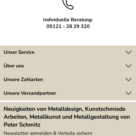
Individuelle Beratung:
05121 - 28 29 320
Unser Service
Kontakt
Über uns
Batterieverordnung
Angebote
Unsere Zahlarten
Kundeninformationen
Made in Germany
Newsletter
Unsere Versandpartner
Kundenbewertungen (394)
Lieferbedingungen
4,9/5
*****
Neuigkeiten von Metalldesign, Kunstschmiede
Arbeiten, Metallkunst und Metallgestaltung von
Peter Schmitz
Newsletter anmelden & Vorteile sichern