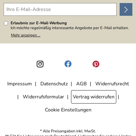
Erlaubnis zur E-Mail-Werbung
Ich möchte regelmäßig interessante Angebote per E-Mail erhalten.
Meine E-Mail-Adresse wird nicht an andere Unternehmen
Mehr anzeigen ...
weitergegeben. Zu statistischen Zwecken wird in anonymer Form
ausgewertet, welche Links im Newsletter geklickt werden. Dabei ist
nicht erkennbar, welche konkrete Person geklickt hat. Diese
Einwilligung zur Nutzung meiner E-Mail-Adresse für Werbezwecke
kann ich jederzeit mit Wirkung für die Zukunft widerrufen, indem ich
den Link "Abmelden" am Ende des Newsletters anklicke. Die
Datenschutzerklärung
habe ich zur Kenntnis genommen.
Impressum
Datenschutz
AGB
Widerrufsrecht
Widerrufsformular
Vertrag widerrufen
Cookie Einstellungen
* Alle Preisangaben inkl. MwSt.