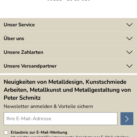
Unser Service
Kontakt
Über uns
Batterieverordnung
Angebote
Unsere Zahlarten
Kundeninformationen
Made in Germany
Newsletter
Unsere Versandpartner
Kundenbewertungen (394)
Lieferbedingungen
4,9/5
*****
Neuigkeiten von Metalldesign, Kunstschmiede
Arbeiten, Metallkunst und Metallgestaltung von
Peter Schmitz
Newsletter anmelden & Vorteile sichern
Erlaubnis zur E-Mail-Werbung