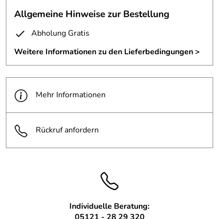
Verkleidung eines Geldautomaten mit einer
Allgemeine Hinweise zur Bestellung
hinterleuchteten Plexiglasscheibe.
Abholung Gratis
Werbetechnik: Rebuschat Design Hildesheim
Weitere Informationen zu den Lieferbedingungen >
Mehr Informationen
Rückruf anfordern
Individuelle Beratung:
05121 - 28 29 320