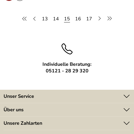
13
14
15
16
17
Individuelle Beratung:
05121 - 28 29 320
Unser Service
Kontakt
Über uns
Batterieverordnung
Angebote
Unsere Zahlarten
Kundeninformationen
Made in Germany