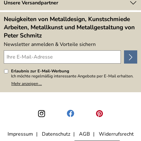
Newsletter
Unsere Versandpartner
Kundenbewertungen (394)
Lieferbedingungen
4,9/5
*****
Neuigkeiten von Metalldesign, Kunstschmiede
Arbeiten, Metallkunst und Metallgestaltung von
Peter Schmitz
Newsletter anmelden & Vorteile sichern
Erlaubnis zur E-Mail-Werbung
Ich möchte regelmäßig interessante Angebote per E-Mail erhalten.
Meine E-Mail-Adresse wird nicht an andere Unternehmen
Mehr anzeigen ...
weitergegeben. Zu statistischen Zwecken wird in anonymer Form
ausgewertet, welche Links im Newsletter geklickt werden. Dabei ist
nicht erkennbar, welche konkrete Person geklickt hat. Diese
Einwilligung zur Nutzung meiner E-Mail-Adresse für Werbezwecke
kann ich jederzeit mit Wirkung für die Zukunft widerrufen, indem ich
den Link "Abmelden" am Ende des Newsletters anklicke. Die
Datenschutzerklärung
habe ich zur Kenntnis genommen.
Impressum
Datenschutz
AGB
Widerrufsrecht