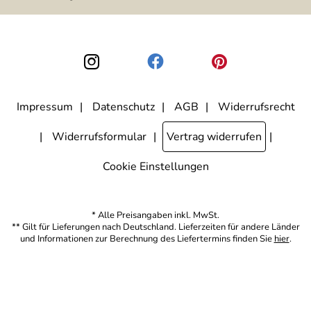
ausgewertet, welche Links im Newsletter geklickt werden. Dabei ist
nicht erkennbar, welche konkrete Person geklickt hat. Diese
Einwilligung zur Nutzung meiner E-Mail-Adresse für Werbezwecke
kann ich jederzeit mit Wirkung für die Zukunft widerrufen, indem ich
den Link "Abmelden" am Ende des Newsletters anklicke. Die
Datenschutzerklärung
habe ich zur Kenntnis genommen.
Impressum
Datenschutz
AGB
Widerrufsrecht
Widerrufsformular
Vertrag widerrufen
Cookie Einstellungen
* Alle Preisangaben inkl. MwSt.
** Gilt für Lieferungen nach Deutschland. Lieferzeiten für andere Länder
und Informationen zur Berechnung des Liefertermins finden Sie
hier
.