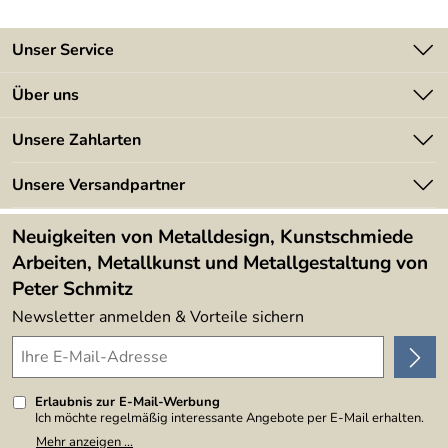
Unser Service
Kontakt
Über uns
Batterieverordnung
Angebote
Unsere Zahlarten
Kundeninformationen
Made in Germany
Newsletter
Unsere Versandpartner
Kundenbewertungen (394)
Lieferbedingungen
4,9/5
*****
Neuigkeiten von Metalldesign, Kunstschmiede
Arbeiten, Metallkunst und Metallgestaltung von
Peter Schmitz
Newsletter anmelden & Vorteile sichern
Erlaubnis zur E-Mail-Werbung
Ich möchte regelmäßig interessante Angebote per E-Mail erhalten.
Meine E-Mail-Adresse wird nicht an andere Unternehmen
Mehr anzeigen ...
weitergegeben. Zu statistischen Zwecken wird in anonymer Form