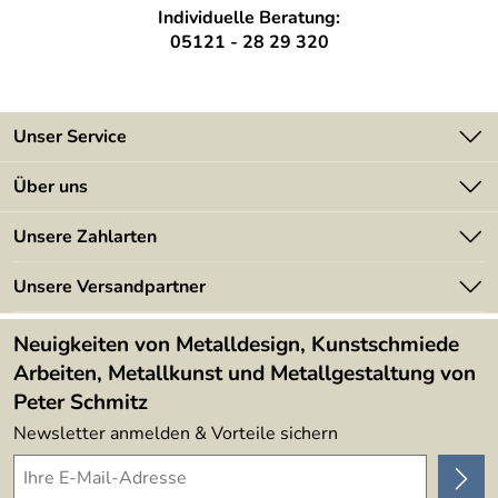
Individuelle Beratung:
05121 - 28 29 320
Unser Service
Kontakt
Über uns
Batterieverordnung
Angebote
Unsere Zahlarten
Kundeninformationen
Made in Germany
Newsletter
Unsere Versandpartner
Kundenbewertungen (394)
Lieferbedingungen
4,9/5
*****
Neuigkeiten von Metalldesign, Kunstschmiede
Arbeiten, Metallkunst und Metallgestaltung von
Peter Schmitz
Newsletter anmelden & Vorteile sichern