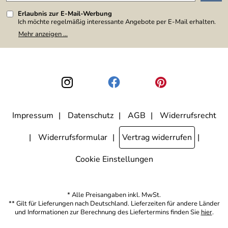
Erlaubnis zur E-Mail-Werbung
Ich möchte regelmäßig interessante Angebote per E-Mail erhalten.
Meine E-Mail-Adresse wird nicht an andere Unternehmen
Mehr anzeigen ...
weitergegeben. Zu statistischen Zwecken wird in anonymer Form
ausgewertet, welche Links im Newsletter geklickt werden. Dabei ist
nicht erkennbar, welche konkrete Person geklickt hat. Diese
Einwilligung zur Nutzung meiner E-Mail-Adresse für Werbezwecke
kann ich jederzeit mit Wirkung für die Zukunft widerrufen, indem ich
den Link "Abmelden" am Ende des Newsletters anklicke. Die
Datenschutzerklärung
habe ich zur Kenntnis genommen.
Impressum
Datenschutz
AGB
Widerrufsrecht
Widerrufsformular
Vertrag widerrufen
Cookie Einstellungen
* Alle Preisangaben inkl. MwSt.
** Gilt für Lieferungen nach Deutschland. Lieferzeiten für andere Länder
und Informationen zur Berechnung des Liefertermins finden Sie
hier
.