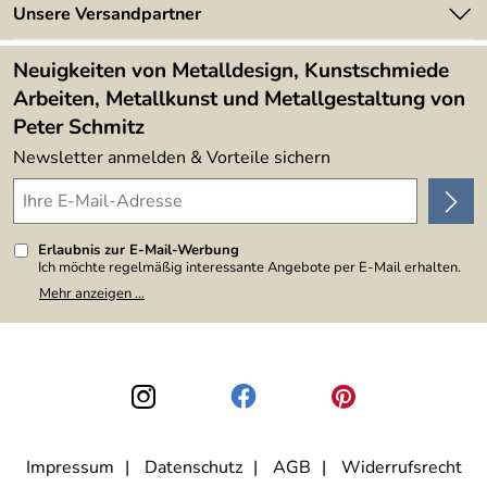
Newsletter
Unsere Versandpartner
Kundenbewertungen (394)
Lieferbedingungen
4,9/5
*****
Neuigkeiten von Metalldesign, Kunstschmiede
Arbeiten, Metallkunst und Metallgestaltung von
Peter Schmitz
Newsletter anmelden & Vorteile sichern
Erlaubnis zur E-Mail-Werbung
Ich möchte regelmäßig interessante Angebote per E-Mail erhalten.
Meine E-Mail-Adresse wird nicht an andere Unternehmen
Mehr anzeigen ...
weitergegeben. Zu statistischen Zwecken wird in anonymer Form
ausgewertet, welche Links im Newsletter geklickt werden. Dabei ist
nicht erkennbar, welche konkrete Person geklickt hat. Diese
Einwilligung zur Nutzung meiner E-Mail-Adresse für Werbezwecke
kann ich jederzeit mit Wirkung für die Zukunft widerrufen, indem ich
den Link "Abmelden" am Ende des Newsletters anklicke. Die
Datenschutzerklärung
habe ich zur Kenntnis genommen.
Impressum
Datenschutz
AGB
Widerrufsrecht