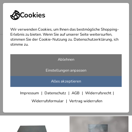
Cookies
Wir verwenden Cookies, um Ihnen das bestmögliche Shopping-
Erlebnis zu bieten. Wenn Sie auf unserer Seite weitersurfen,
stimmen Sie der Cookie-Nutzung zu. Datenschutzerklärung, ich
<
stimme zu.
Kamin, Funkenschutzgitter, Hauben, Feuerschale, Grills, Feuerstellen, Bio
Ethanol Kamine
Ablehnen
Kaminblech, Bodenbleche,
Einstellungen anpassen
Funkenschutz Bleche
Alles akzeptieren
47 Artikel
Impressum
Datenschutz
AGB
Widerrufsrecht
Sortieren
Filter (2)
Widerrufsformular
Vertrag widerrufen