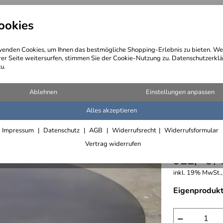
ookies
angebote
Wegebeschreibung
@ Konta
enden Cookies, um Ihnen das bestmögliche Shopping-Erlebnis zu bieten. We
rer Seite weitersurfen, stimmen Sie der Cookie-Nutzung zu. Datenschutzerklä
u.
stellen, Bio Ethanol Kamine
>
Kaminblech, Bodenbleche, Funkenschutz Bleche
Ablehnen
Einstellungen anpassen
Alles akzeptieren
Kamin B
Impressum
Datenschutz
AGB
Widerrufsrecht
Widerrufsformular
Stahl
Vertrag widerrufen
922,- € /
inkl. 19% MwSt., 
Eigenprodukt
−