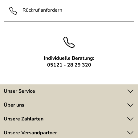
wird lose auf den Fußboden
Befestigung:
Rückruf anfordern
gelegt
Individuelle Beratung:
05121 - 28 29 320
Unser Service
Kontakt
Über uns
Batterieverordnung
Angebote
Unsere Zahlarten
Kundeninformationen
Made in Germany
Newsletter
Unsere Versandpartner
Kundenbewertungen (394)