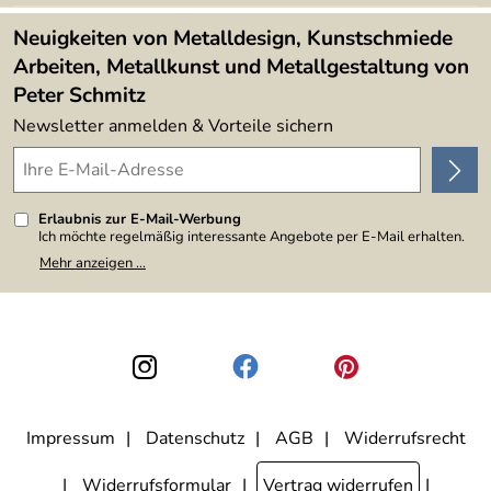
Lieferbedingungen
4,9/5
*****
Neuigkeiten von Metalldesign, Kunstschmiede
Arbeiten, Metallkunst und Metallgestaltung von
Peter Schmitz
Newsletter anmelden & Vorteile sichern
Erlaubnis zur E-Mail-Werbung
Ich möchte regelmäßig interessante Angebote per E-Mail erhalten.
Meine E-Mail-Adresse wird nicht an andere Unternehmen
Mehr anzeigen ...
weitergegeben. Zu statistischen Zwecken wird in anonymer Form
ausgewertet, welche Links im Newsletter geklickt werden. Dabei ist
nicht erkennbar, welche konkrete Person geklickt hat. Diese
Einwilligung zur Nutzung meiner E-Mail-Adresse für Werbezwecke
kann ich jederzeit mit Wirkung für die Zukunft widerrufen, indem ich
den Link "Abmelden" am Ende des Newsletters anklicke. Die
Datenschutzerklärung
habe ich zur Kenntnis genommen.
Impressum
Datenschutz
AGB
Widerrufsrecht
Widerrufsformular
Vertrag widerrufen