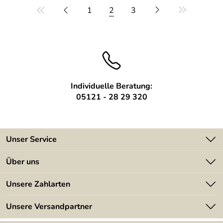
1
2
3
Individuelle Beratung:
05121 - 28 29 320
Unser Service
Kontakt
Über uns
Batterieverordnung
Angebote
Unsere Zahlarten
Kundeninformationen
Made in Germany
Newsletter
Unsere Versandpartner
Kundenbewertungen (394)
Lieferbedingungen