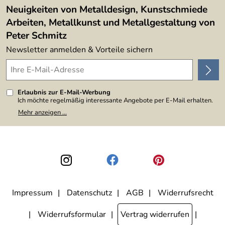
4,9/5
*****
Neuigkeiten von Metalldesign, Kunstschmiede
Arbeiten, Metallkunst und Metallgestaltung von
Peter Schmitz
Newsletter anmelden & Vorteile sichern
Erlaubnis zur E-Mail-Werbung
Ich möchte regelmäßig interessante Angebote per E-Mail erhalten.
Meine E-Mail-Adresse wird nicht an andere Unternehmen
Mehr anzeigen ...
weitergegeben. Zu statistischen Zwecken wird in anonymer Form
ausgewertet, welche Links im Newsletter geklickt werden. Dabei ist
nicht erkennbar, welche konkrete Person geklickt hat. Diese
Einwilligung zur Nutzung meiner E-Mail-Adresse für Werbezwecke
kann ich jederzeit mit Wirkung für die Zukunft widerrufen, indem ich
den Link "Abmelden" am Ende des Newsletters anklicke. Die
Datenschutzerklärung
habe ich zur Kenntnis genommen.
Impressum
Datenschutz
AGB
Widerrufsrecht
Widerrufsformular
Vertrag widerrufen