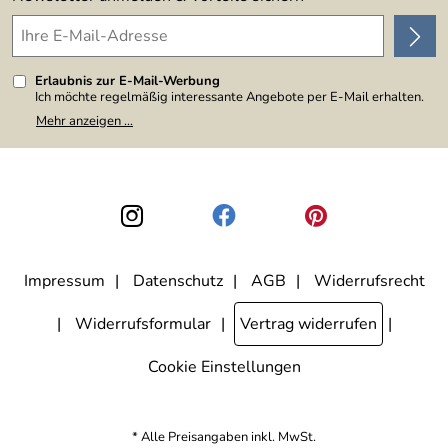
Erlaubnis zur E-Mail-Werbung
Ich möchte regelmäßig interessante Angebote per E-Mail erhalten.
Meine E-Mail-Adresse wird nicht an andere Unternehmen
Mehr anzeigen ...
weitergegeben. Zu statistischen Zwecken wird in anonymer Form
ausgewertet, welche Links im Newsletter geklickt werden. Dabei ist
nicht erkennbar, welche konkrete Person geklickt hat. Diese
Einwilligung zur Nutzung meiner E-Mail-Adresse für Werbezwecke
kann ich jederzeit mit Wirkung für die Zukunft widerrufen, indem ich
den Link "Abmelden" am Ende des Newsletters anklicke. Die
Datenschutzerklärung
habe ich zur Kenntnis genommen.
Impressum
Datenschutz
AGB
Widerrufsrecht
Widerrufsformular
Vertrag widerrufen
Cookie Einstellungen
* Alle Preisangaben inkl. MwSt.