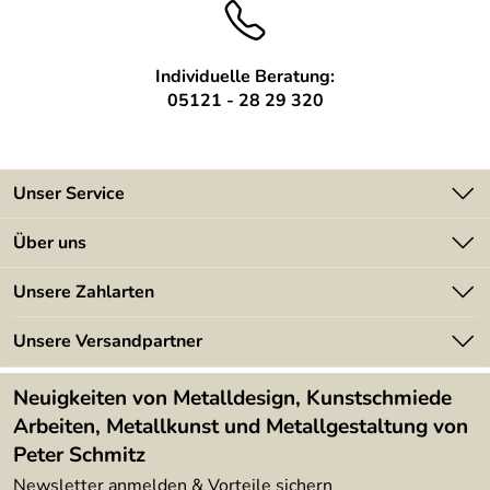
Individuelle Beratung:
05121 - 28 29 320
Unser Service
Kontakt
Über uns
Batterieverordnung
Angebote
Unsere Zahlarten
Kundeninformationen
Made in Germany
Newsletter
Unsere Versandpartner
Kundenbewertungen (394)
Lieferbedingungen
4,9/5
*****
Neuigkeiten von Metalldesign, Kunstschmiede
Arbeiten, Metallkunst und Metallgestaltung von
Peter Schmitz
Newsletter anmelden & Vorteile sichern