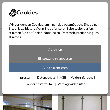
Cookies
Wir verwenden Cookies, um Ihnen das bestmögliche Shopping-
Erlebnis zu bieten. Wenn Sie auf unserer Seite weitersurfen,
stimmen Sie der Cookie-Nutzung zu. Datenschutzerklärung, ich
<
Brüstungsgeländer
stimme zu.
Brüstungsgeländer aus Stahl, klar
Ablehnen
lackiert
Einstellungen anpassen
41 Artikel
Alles akzeptieren
Sortieren
Filter (2)
Impressum
Datenschutz
AGB
Widerrufsrecht
Widerrufsformular
Vertrag widerrufen