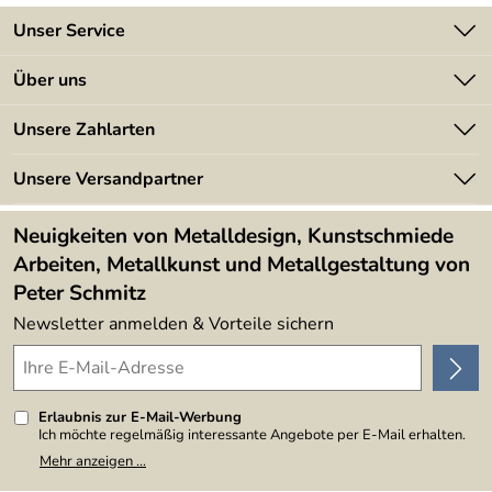
Unser Service
Kontakt
Über uns
Batterieverordnung
Angebote
Unsere Zahlarten
Kundeninformationen
Made in Germany
Newsletter
Unsere Versandpartner
Kundenbewertungen (394)
Lieferbedingungen
4,9/5
*****
Neuigkeiten von Metalldesign, Kunstschmiede
Arbeiten, Metallkunst und Metallgestaltung von
Peter Schmitz
Newsletter anmelden & Vorteile sichern
Erlaubnis zur E-Mail-Werbung
Ich möchte regelmäßig interessante Angebote per E-Mail erhalten.
Meine E-Mail-Adresse wird nicht an andere Unternehmen
Mehr anzeigen ...
weitergegeben. Zu statistischen Zwecken wird in anonymer Form
ausgewertet, welche Links im Newsletter geklickt werden. Dabei ist