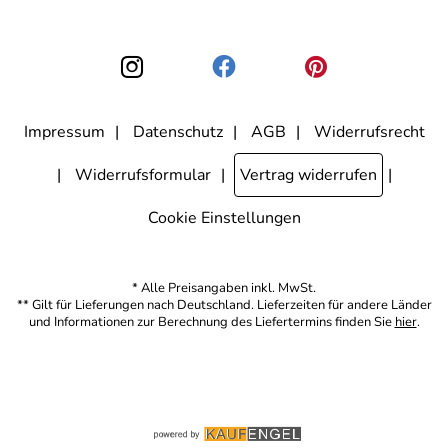
nicht erkennbar, welche konkrete Person geklickt hat. Diese
Einwilligung zur Nutzung meiner E-Mail-Adresse für Werbezwecke
kann ich jederzeit mit Wirkung für die Zukunft widerrufen, indem ich
den Link "Abmelden" am Ende des Newsletters anklicke. Die
Datenschutzerklärung
habe ich zur Kenntnis genommen.
Impressum
Datenschutz
AGB
Widerrufsrecht
Widerrufsformular
Vertrag widerrufen
Cookie Einstellungen
* Alle Preisangaben inkl. MwSt.
** Gilt für Lieferungen nach Deutschland. Lieferzeiten für andere Länder
und Informationen zur Berechnung des Liefertermins finden Sie
hier
.