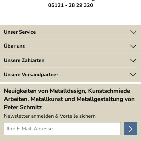
05121 - 28 29 320
Unser Service
Kontakt
Über uns
Batterieverordnung
Angebote
Unsere Zahlarten
Kundeninformationen
Made in Germany
Newsletter
Unsere Versandpartner
Kundenbewertungen (394)
Lieferbedingungen
4,9/5
*****
Neuigkeiten von Metalldesign, Kunstschmiede
Arbeiten, Metallkunst und Metallgestaltung von
Peter Schmitz
Newsletter anmelden & Vorteile sichern