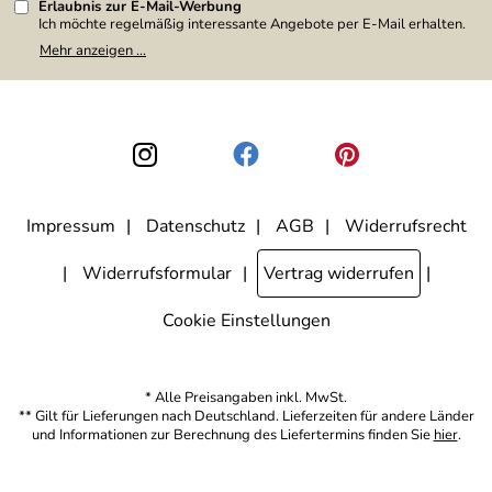
Erlaubnis zur E-Mail-Werbung
Ich möchte regelmäßig interessante Angebote per E-Mail erhalten.
Meine E-Mail-Adresse wird nicht an andere Unternehmen
Mehr anzeigen ...
weitergegeben. Zu statistischen Zwecken wird in anonymer Form
ausgewertet, welche Links im Newsletter geklickt werden. Dabei ist
nicht erkennbar, welche konkrete Person geklickt hat. Diese
Einwilligung zur Nutzung meiner E-Mail-Adresse für Werbezwecke
kann ich jederzeit mit Wirkung für die Zukunft widerrufen, indem ich
den Link "Abmelden" am Ende des Newsletters anklicke. Die
Datenschutzerklärung
habe ich zur Kenntnis genommen.
Impressum
Datenschutz
AGB
Widerrufsrecht
Widerrufsformular
Vertrag widerrufen
Cookie Einstellungen
* Alle Preisangaben inkl. MwSt.
** Gilt für Lieferungen nach Deutschland. Lieferzeiten für andere Länder
und Informationen zur Berechnung des Liefertermins finden Sie
hier
.