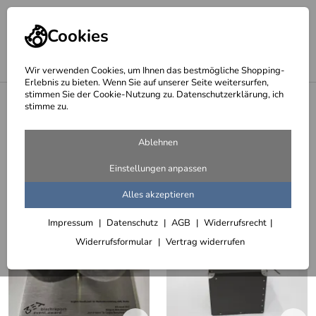
Cookies
Wir verwenden Cookies, um Ihnen das bestmögliche Shopping-
Erlebnis zu bieten. Wenn Sie auf unserer Seite weitersurfen,
stimmen Sie der Cookie-Nutzung zu. Datenschutzerklärung, ich
<
Awards, Trophäen, Preise und Pokale
stimme zu.
Bea Awards
Ablehnen
15 Artikel
Einstellungen anpassen
Sortieren
Filter (1)
Alles akzeptieren
Impressum
Datenschutz
AGB
Widerrufsrecht
Widerrufsformular
Vertrag widerrufen