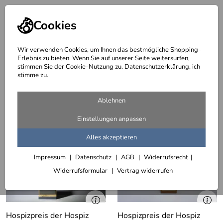
Cookies
Wir verwenden Cookies, um Ihnen das bestmögliche Shopping-
Erlebnis zu bieten. Wenn Sie auf unserer Seite weitersurfen,
stimmen Sie der Cookie-Nutzung zu. Datenschutzerklärung, ich
<
Awards, Trophäen, Preise und Pokale
stimme zu.
Hospizpreise der Hospiz Stiftung
Ablehnen
Niedersachsen
Einstellungen anpassen
3 Artikel
Alles akzeptieren
Impressum
Datenschutz
AGB
Widerrufsrecht
Widerrufsformular
Vertrag widerrufen
Hospizpreis der Hospiz
Hospizpreis der Hospiz