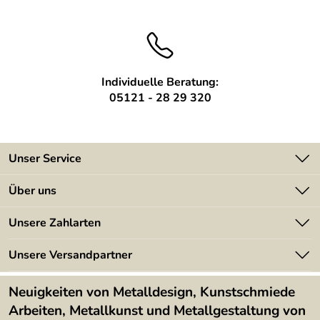
Individuelle Beratung:
05121 - 28 29 320
Unser Service
Kontakt
Über uns
Batterieverordnung
Angebote
Unsere Zahlarten
Kundeninformationen
Made in Germany
Newsletter
Unsere Versandpartner
Kundenbewertungen (394)
Lieferbedingungen
4,9/5
*****
Neuigkeiten von Metalldesign, Kunstschmiede
Arbeiten, Metallkunst und Metallgestaltung von