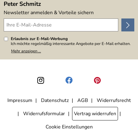
Peter Schmitz
Newsletter anmelden & Vorteile sichern
Erlaubnis zur E-Mail-Werbung
Ich möchte regelmäßig interessante Angebote per E-Mail erhalten.
Meine E-Mail-Adresse wird nicht an andere Unternehmen
Mehr anzeigen ...
weitergegeben. Zu statistischen Zwecken wird in anonymer Form
ausgewertet, welche Links im Newsletter geklickt werden. Dabei ist
nicht erkennbar, welche konkrete Person geklickt hat. Diese
Einwilligung zur Nutzung meiner E-Mail-Adresse für Werbezwecke
kann ich jederzeit mit Wirkung für die Zukunft widerrufen, indem ich
den Link "Abmelden" am Ende des Newsletters anklicke. Die
Datenschutzerklärung
habe ich zur Kenntnis genommen.
Impressum
Datenschutz
AGB
Widerrufsrecht
Widerrufsformular
Vertrag widerrufen
Cookie Einstellungen