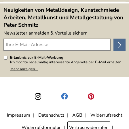
Lieferbedingungen
4,9/5
*****
Neuigkeiten von Metalldesign, Kunstschmiede
Arbeiten, Metallkunst und Metallgestaltung von
Peter Schmitz
Newsletter anmelden & Vorteile sichern
Erlaubnis zur E-Mail-Werbung
Ich möchte regelmäßig interessante Angebote per E-Mail erhalten.
Meine E-Mail-Adresse wird nicht an andere Unternehmen
Mehr anzeigen ...
weitergegeben. Zu statistischen Zwecken wird in anonymer Form
ausgewertet, welche Links im Newsletter geklickt werden. Dabei ist
nicht erkennbar, welche konkrete Person geklickt hat. Diese
Einwilligung zur Nutzung meiner E-Mail-Adresse für Werbezwecke
kann ich jederzeit mit Wirkung für die Zukunft widerrufen, indem ich
den Link "Abmelden" am Ende des Newsletters anklicke. Die
Datenschutzerklärung
habe ich zur Kenntnis genommen.
Impressum
Datenschutz
AGB
Widerrufsrecht
Widerrufsformular
Vertrag widerrufen