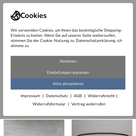
Cookies
Wir verwenden Cookies, um Ihnen das bestmögliche Shopping-
Erlebnis zu bieten. Wenn Sie auf unserer Seite weitersurfen,
stimmen Sie der Cookie-Nutzung zu. Datenschutzerklärung, ich
<
stimme zu.
Gardinenstangen, Vorhangstangen, Gardinenhalter, Windfangstangen
und Gardinenleisten
Ablehnen
gebogene Vorhangstange für einen
Einstellungen anpassen
Windfang
Alles akzeptieren
15 Artikel
Impressum
Datenschutz
AGB
Widerrufsrecht
Sortieren
Filter (2)
Widerrufsformular
Vertrag widerrufen