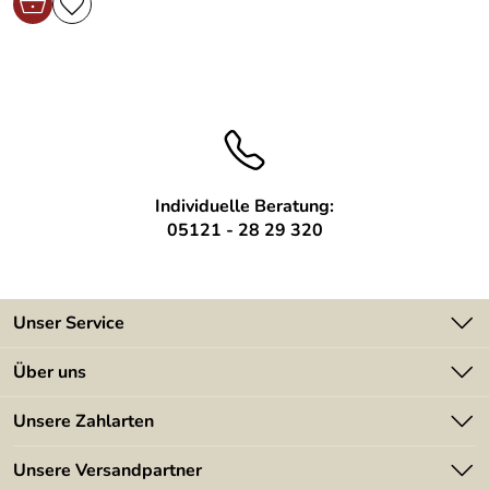
Individuelle Beratung:
05121 - 28 29 320
Unser Service
Kontakt
Über uns
Batterieverordnung
Angebote
Unsere Zahlarten
Kundeninformationen
Made in Germany
Newsletter
Unsere Versandpartner
Kundenbewertungen (394)