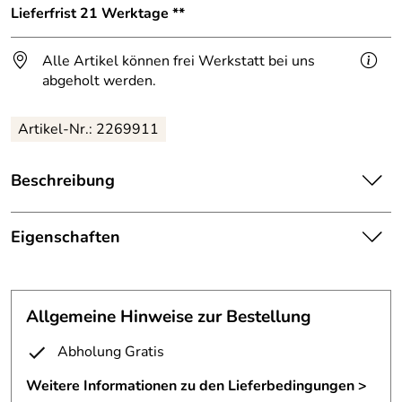
Lieferfrist 21 Werktage **
Alle Artikel können frei Werkstatt bei uns
abgeholt werden.
Artikel-Nr.: 2269911
Beschreibung
Gebogene Vorhangstange für einen Windschutz Vorhang
aus Edelstahl.
Eigenschaften
Zum Halbkreis gebogene Vorhangstange aus
Vorhangstange
Edelstahlrohr.
Material:
Edelstahl 33,7mm
Allgemeine Hinweise zur Bestellung
Radius 841 mm
Breite 1750 mm
Tiefe:
1100 mm
Abholung Gratis
Tiefe 1100 mm
Oberfläche:
geschliffen, Korn 240
Weitere Informationen zu den Lieferbedingungen >
Rohr Durchmesser 33,7 mm,