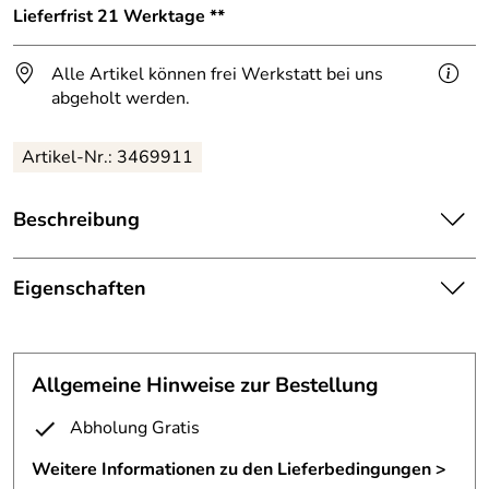
Lieferfrist 21 Werktage **
Alle Artikel können frei Werkstatt bei uns
abgeholt werden.
Artikel-Nr.: 3469911
Beschreibung
Vorhangstange in Einzelfertigung
Eigenschaften
gefertigt aus D=33,7mm V2A; 1.4301 Edelstahlrohr,
Vorhangstange
Breite ca.1600mm, Abstand aussen zur Wand ca.
1200mm,
Material:
Edelstahl 33,7 mm
Allgemeine Hinweise zur Bestellung
gefertigt aus D=33,7mm Edelstahlrohr,
Oberfläche:
geschliffen, Korn 240
Abholung Gratis
vorbereitet zur schrägen Abhängung an der Wand mit
Durchmesser:
120 cm
Weitere Informationen zu den Lieferbedingungen >
einer kleinen Flanschplatte und Drahtlitze,