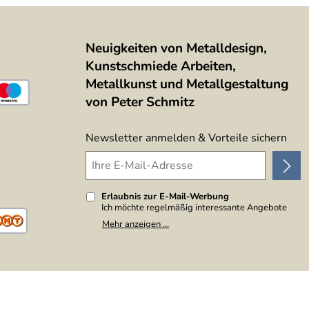
Neuigkeiten von Metalldesign,
Kunstschmiede Arbeiten,
Metallkunst und Metallgestaltung
von Peter Schmitz
Newsletter anmelden & Vorteile sichern
Erlaubnis zur E-Mail-Werbung
Ich möchte regelmäßig interessante Angebote
per E-Mail erhalten. Meine E-Mail-Adresse wird
Mehr anzeigen ...
nicht an andere Unternehmen weitergegeben. Zu
statistischen Zwecken wird in anonymer Form
ausgewertet, welche Links im Newsletter
geklickt werden. Dabei ist nicht erkennbar,
welche konkrete Person geklickt hat. Diese
Einwilligung zur Nutzung meiner E-Mail-Adresse
für Werbezwecke kann ich jederzeit mit Wirkung
für die Zukunft widerrufen, indem ich den Link