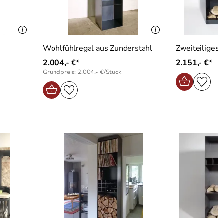
Wohlfühlregal aus Zunderstahl
Zweiteilige
2.004,- €*
2.151,- €*
Grundpreis: 2.004,- €/Stück