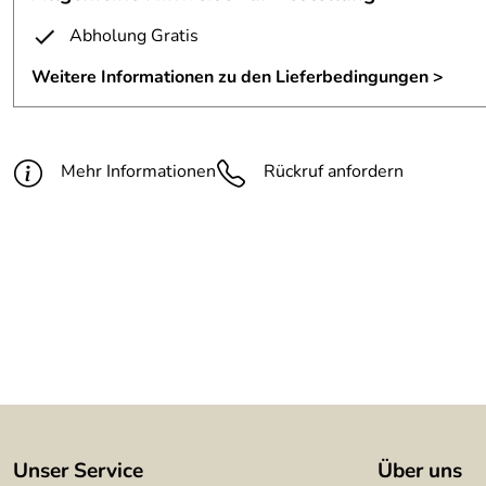
Material:
3mm Stahlblech, verzundert
Abholung Gratis
Fertigungsverfahren:
Stahl punktuell geschweißt
Weitere Informationen zu den Lieferbedingungen >
Ausführung:
mit Rückwand
Oberfläche:
mit klarem Zaponlack lackiert
Mehr Informationen
Rückruf anfordern
Unser Service
Über uns