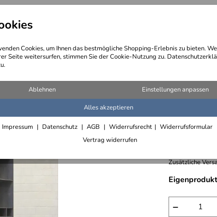
ookies
angebote
Wegebeschreibung
@ Konta
enden Cookies, um Ihnen das bestmögliche Shopping-Erlebnis zu bieten. We
rer Seite weitersurfen, stimmen Sie der Cookie-Nutzung zu. Datenschutzerklä
u.
le für Kaminholz mit Rückwand
Ablehnen
Einstellungen anpassen
Alles akzeptieren
Wohlfüh
Impressum
Datenschutz
AGB
Widerrufsrecht
Widerrufsformular
2.210,- €
Vertrag widerrufen
inkl. 19% MwSt.,
Zusätzliche Versa
Eigenprodukt
−