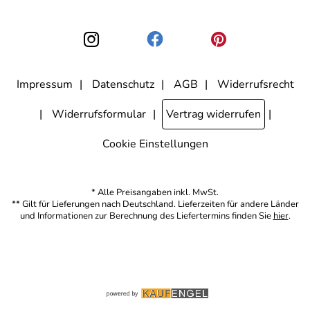
Einwilligung zur Nutzung meiner E-Mail-Adresse für Werbezwecke
kann ich jederzeit mit Wirkung für die Zukunft widerrufen, indem ich
den Link "Abmelden" am Ende des Newsletters anklicke. Die
Datenschutzerklärung
habe ich zur Kenntnis genommen.
Impressum
Datenschutz
AGB
Widerrufsrecht
Widerrufsformular
Vertrag widerrufen
Cookie Einstellungen
* Alle Preisangaben inkl. MwSt.
** Gilt für Lieferungen nach Deutschland. Lieferzeiten für andere Länder
und Informationen zur Berechnung des Liefertermins finden Sie
hier
.