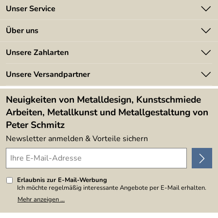
Unser Service
Kontakt
Über uns
Batterieverordnung
Angebote
Unsere Zahlarten
Kundeninformationen
Made in Germany
Newsletter
Unsere Versandpartner
Kundenbewertungen (394)
Lieferbedingungen
4,9/5
*****
Neuigkeiten von Metalldesign, Kunstschmiede
Arbeiten, Metallkunst und Metallgestaltung von
Peter Schmitz
Newsletter anmelden & Vorteile sichern
Erlaubnis zur E-Mail-Werbung
Ich möchte regelmäßig interessante Angebote per E-Mail erhalten.
Meine E-Mail-Adresse wird nicht an andere Unternehmen
Mehr anzeigen ...
weitergegeben. Zu statistischen Zwecken wird in anonymer Form
ausgewertet, welche Links im Newsletter geklickt werden. Dabei ist
nicht erkennbar, welche konkrete Person geklickt hat. Diese