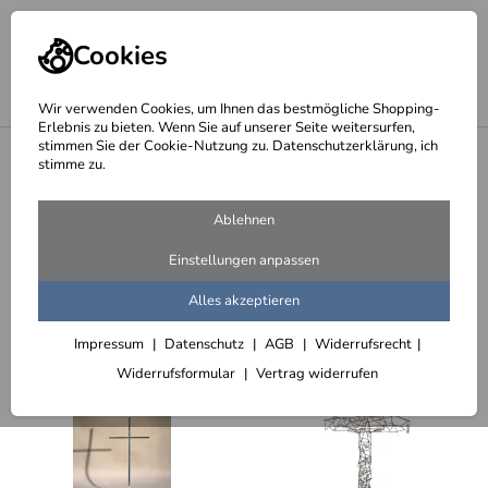
Cookies
Wir verwenden Cookies, um Ihnen das bestmögliche Shopping-
Erlebnis zu bieten. Wenn Sie auf unserer Seite weitersurfen,
stimmen Sie der Cookie-Nutzung zu. Datenschutzerklärung, ich
<
Skulpturen, Brunnen, Gefäße, Kunst
stimme zu.
Kreuze
Ablehnen
35 Artikel
Einstellungen anpassen
Sortieren
Filter (2)
Alles akzeptieren
Impressum
Datenschutz
AGB
Widerrufsrecht
Widerrufsformular
Vertrag widerrufen