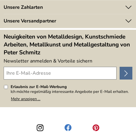
Batterieverordnung
Angebote
Unsere Zahlarten
Kundeninformationen
Made in Germany
Newsletter
Unsere Versandpartner
Kundenbewertungen (394)
Lieferbedingungen
4,9/5
*****
Neuigkeiten von Metalldesign, Kunstschmiede
Arbeiten, Metallkunst und Metallgestaltung von
Peter Schmitz
Newsletter anmelden & Vorteile sichern
Erlaubnis zur E-Mail-Werbung
Ich möchte regelmäßig interessante Angebote per E-Mail erhalten.
Meine E-Mail-Adresse wird nicht an andere Unternehmen
Mehr anzeigen ...
weitergegeben. Zu statistischen Zwecken wird in anonymer Form
ausgewertet, welche Links im Newsletter geklickt werden. Dabei ist
nicht erkennbar, welche konkrete Person geklickt hat. Diese
Einwilligung zur Nutzung meiner E-Mail-Adresse für Werbezwecke
kann ich jederzeit mit Wirkung für die Zukunft widerrufen, indem ich
den Link "Abmelden" am Ende des Newsletters anklicke. Die
Datenschutzerklärung
habe ich zur Kenntnis genommen.