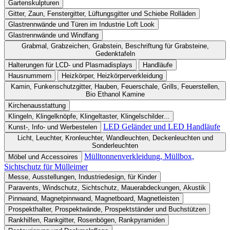
Gartenskulpturen
Gitter, Zaun, Fenstergitter, Lüftungsgitter und Schiebe Rolläden
Glastrennwände und Türen im Industrie Loft Look
Glastrennwände und Windfang
Grabmal, Grabzeichen, Grabstein, Beschriftung für Grabsteine,
Gedenktafeln
Halterungen für LCD- und Plasmadisplays
Handläufe
Hausnummern
Heizkörper, Heizkörperverkleidung
Kamin, Funkenschutzgitter, Hauben, Feuerschale, Grills, Feuerstellen,
Bio Ethanol Kamine
Kirchenausstattung
Klingeln, Klingelknöpfe, Klingeltaster, Klingelschilder...
LED Geländer und LED Handläufe
Kunst-, Info- und Werbestelen
Licht, Leuchter, Kronleuchter, Wandleuchten, Deckenleuchten und
Sonderleuchten
Mülltonnenverkleidung, Müllbox,
Möbel und Accessoires
Sichtschutz für Mülleimer
Messe, Ausstellungen, Industriedesign, für Kinder
Paravents, Windschutz, Sichtschutz, Mauerabdeckungen, Akustik
Pinnwand, Magnetpinnwand, Magnetboard, Magnetleisten
Prospekthalter, Prospektwände, Prospektständer und Buchstützen
Rankhilfen, Rankgitter, Rosenbögen, Rankpyramiden