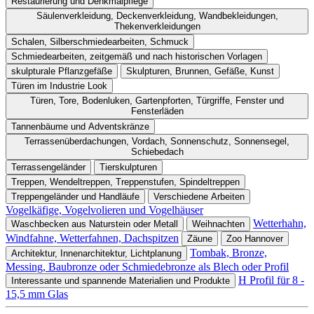
Restaurierung und Denkmalpflege
Säulenverkleidung, Deckenverkleidung, Wandbekleidungen,
Thekenverkleidungen
Schalen, Silberschmiedearbeiten, Schmuck
Schmiedearbeiten, zeitgemäß und nach historischen Vorlagen
skulpturale Pflanzgefäße
Skulpturen, Brunnen, Gefäße, Kunst
Türen im Industrie Look
Türen, Tore, Bodenluken, Gartenpforten, Türgriffe, Fenster und
Fensterläden
Tannenbäume und Adventskränze
Terrassenüberdachungen, Vordach, Sonnenschutz, Sonnensegel,
Schiebedach
Terrassengeländer
Tierskulpturen
Treppen, Wendeltreppen, Treppenstufen, Spindeltreppen
Treppengeländer und Handläufe
Verschiedene Arbeiten
Vogelkäfige, Vogelvolieren und Vogelhäuser
Wetterhahn,
Waschbecken aus Naturstein oder Metall
Weihnachten
Windfahne, Wetterfahnen, Dachspitzen
Zäune
Zoo Hannover
Tombak, Bronze,
Architektur, Innenarchitektur, Lichtplanung
Messing, Baubronze oder Schmiedebronze als Blech oder Profil
H Profil für 8 -
Interessante und spannende Materialien und Produkte
15,5 mm Glas