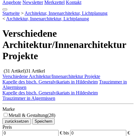
Angebote
Newsletter
Merkzettel
Kontakt
Startseite
>
Architektur, Innenarchitektur, Lichtplanung
<
Architektur, Innenarchitektur, Lichtplanung
Verschiedene
Architektur/Innenarchitektur
Projekte
(31 Artikel)
31 Artikel
Verschiedene Architektur/Innenarchitektur Projekte
Kapelle des bisch. Generalvikariats in Hildesheim
Trauzimmer in
Algermissen
Kapelle des bisch. Generalvikariats in Hildesheim
Trauzimmer in Algermissen
Marke
Metall & Gestaltung
(28)
zurücksetzen
Speichern
Preis
€
bis
€