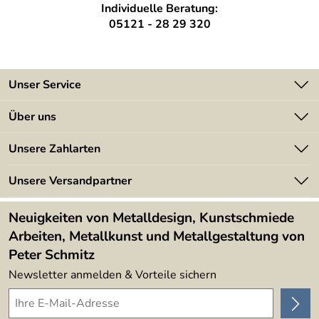
Individuelle Beratung:
05121 - 28 29 320
Unser Service
Kontakt
Über uns
Batterieverordnung
Angebote
Unsere Zahlarten
Kundeninformationen
Made in Germany
Newsletter
Unsere Versandpartner
Kundenbewertungen (394)
Lieferbedingungen
4,9/5
*****
Neuigkeiten von Metalldesign, Kunstschmiede
Arbeiten, Metallkunst und Metallgestaltung von
Peter Schmitz
Newsletter anmelden & Vorteile sichern