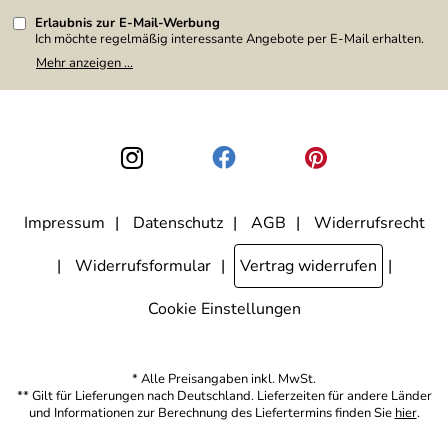
Erlaubnis zur E-Mail-Werbung
Ich möchte regelmäßig interessante Angebote per E-Mail erhalten.
Meine E-Mail-Adresse wird nicht an andere Unternehmen
Mehr anzeigen ...
weitergegeben. Zu statistischen Zwecken wird in anonymer Form
ausgewertet, welche Links im Newsletter geklickt werden. Dabei ist
nicht erkennbar, welche konkrete Person geklickt hat. Diese
Einwilligung zur Nutzung meiner E-Mail-Adresse für Werbezwecke
kann ich jederzeit mit Wirkung für die Zukunft widerrufen, indem ich
den Link "Abmelden" am Ende des Newsletters anklicke. Die
Datenschutzerklärung
habe ich zur Kenntnis genommen.
Impressum
Datenschutz
AGB
Widerrufsrecht
Widerrufsformular
Vertrag widerrufen
Cookie Einstellungen
* Alle Preisangaben inkl. MwSt.
** Gilt für Lieferungen nach Deutschland. Lieferzeiten für andere Länder
und Informationen zur Berechnung des Liefertermins finden Sie
hier
.