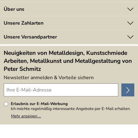
Kontakt
Über uns
Batterieverordnung
Angebote
Unsere Zahlarten
Kundeninformationen
Made in Germany
Newsletter
Unsere Versandpartner
Kundenbewertungen (394)
Lieferbedingungen
4,9/5
*****
Neuigkeiten von Metalldesign, Kunstschmiede
Arbeiten, Metallkunst und Metallgestaltung von
Peter Schmitz
Newsletter anmelden & Vorteile sichern
Erlaubnis zur E-Mail-Werbung
Ich möchte regelmäßig interessante Angebote per E-Mail erhalten.
Meine E-Mail-Adresse wird nicht an andere Unternehmen
Mehr anzeigen ...
weitergegeben. Zu statistischen Zwecken wird in anonymer Form
ausgewertet, welche Links im Newsletter geklickt werden. Dabei ist
nicht erkennbar, welche konkrete Person geklickt hat. Diese
Einwilligung zur Nutzung meiner E-Mail-Adresse für Werbezwecke
kann ich jederzeit mit Wirkung für die Zukunft widerrufen, indem ich