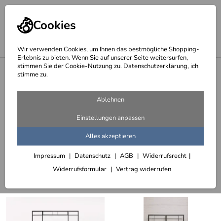
Cookies
Wir verwenden Cookies, um Ihnen das bestmögliche Shopping-
Erlebnis zu bieten. Wenn Sie auf unserer Seite weitersurfen,
stimmen Sie der Cookie-Nutzung zu. Datenschutzerklärung, ich
<
Startseite
stimme zu.
Seite 6 - Türen im Industrie Look
Ablehnen
298 Artikel
Einstellungen anpassen
Doppeltüren im Loft Look
Alles akzeptieren
Impressum
Datenschutz
AGB
Widerrufsrecht
Sortieren
Filter (2)
Widerrufsformular
Vertrag widerrufen