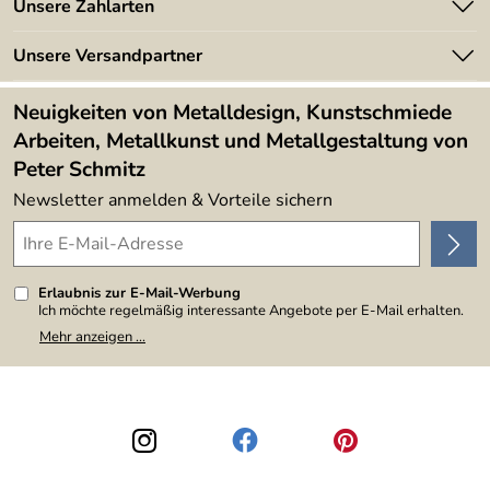
Unsere Zahlarten
Kundeninformationen
Made in Germany
Newsletter
Unsere Versandpartner
Kundenbewertungen (394)
Lieferbedingungen
4,9/5
*****
Neuigkeiten von Metalldesign, Kunstschmiede
Arbeiten, Metallkunst und Metallgestaltung von
Peter Schmitz
Newsletter anmelden & Vorteile sichern
Erlaubnis zur E-Mail-Werbung
Ich möchte regelmäßig interessante Angebote per E-Mail erhalten.
Meine E-Mail-Adresse wird nicht an andere Unternehmen
Mehr anzeigen ...
weitergegeben. Zu statistischen Zwecken wird in anonymer Form
ausgewertet, welche Links im Newsletter geklickt werden. Dabei ist
nicht erkennbar, welche konkrete Person geklickt hat. Diese
Einwilligung zur Nutzung meiner E-Mail-Adresse für Werbezwecke
kann ich jederzeit mit Wirkung für die Zukunft widerrufen, indem ich
den Link "Abmelden" am Ende des Newsletters anklicke. Die
Datenschutzerklärung
habe ich zur Kenntnis genommen.