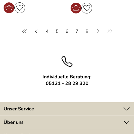
4
5
6
7
8
Individuelle Beratung:
05121 - 28 29 320
Unser Service
Kontakt
Über uns
Batterieverordnung
Angebote