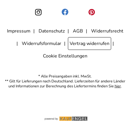
kann ich jederzeit mit Wirkung für die Zukunft widerrufen, indem ich
den Link "Abmelden" am Ende des Newsletters anklicke. Die
Datenschutzerklärung
habe ich zur Kenntnis genommen.
Impressum
Datenschutz
AGB
Widerrufsrecht
Widerrufsformular
Vertrag widerrufen
Cookie Einstellungen
* Alle Preisangaben inkl. MwSt.
** Gilt für Lieferungen nach Deutschland. Lieferzeiten für andere Länder
und Informationen zur Berechnung des Liefertermins finden Sie
hier
.