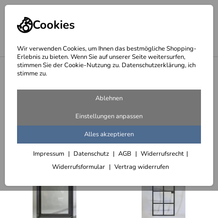
Cookies
Wir verwenden Cookies, um Ihnen das bestmögliche Shopping-
Erlebnis zu bieten. Wenn Sie auf unserer Seite weitersurfen,
stimmen Sie der Cookie-Nutzung zu. Datenschutzerklärung, ich
<
Türen im Industrie Look
stimme zu.
Türen im Loft Look mit Einzelscheiben
Ablehnen
12 Artikel
Einstellungen anpassen
Sortieren
Filter (2)
Alles akzeptieren
Impressum
Datenschutz
AGB
Widerrufsrecht
Widerrufsformular
Vertrag widerrufen