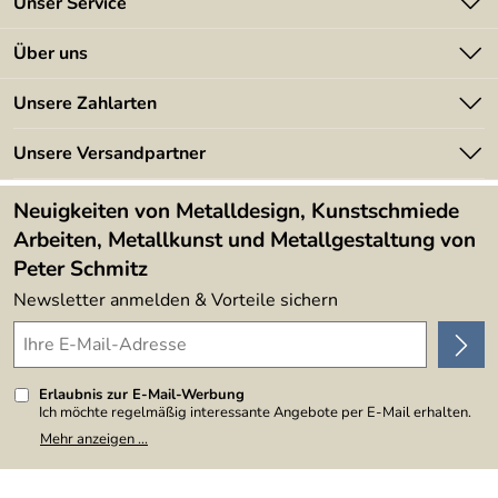
Unser Service
Kontakt
Über uns
Batterieverordnung
Angebote
Unsere Zahlarten
Kundeninformationen
Made in Germany
Newsletter
Unsere Versandpartner
Kundenbewertungen (394)
Lieferbedingungen
4,9/5
*****
Neuigkeiten von Metalldesign, Kunstschmiede
Arbeiten, Metallkunst und Metallgestaltung von
Peter Schmitz
Newsletter anmelden & Vorteile sichern
Erlaubnis zur E-Mail-Werbung
Ich möchte regelmäßig interessante Angebote per E-Mail erhalten.
Meine E-Mail-Adresse wird nicht an andere Unternehmen
Mehr anzeigen ...
weitergegeben. Zu statistischen Zwecken wird in anonymer Form
ausgewertet, welche Links im Newsletter geklickt werden. Dabei ist
nicht erkennbar, welche konkrete Person geklickt hat. Diese
Einwilligung zur Nutzung meiner E-Mail-Adresse für Werbezwecke