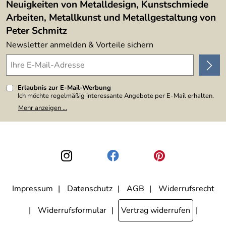
Neuigkeiten von Metalldesign, Kunstschmiede
Arbeiten, Metallkunst und Metallgestaltung von
Peter Schmitz
Newsletter anmelden & Vorteile sichern
Erlaubnis zur E-Mail-Werbung
Ich möchte regelmäßig interessante Angebote per E-Mail erhalten.
Meine E-Mail-Adresse wird nicht an andere Unternehmen
Mehr anzeigen ...
weitergegeben. Zu statistischen Zwecken wird in anonymer Form
ausgewertet, welche Links im Newsletter geklickt werden. Dabei ist
nicht erkennbar, welche konkrete Person geklickt hat. Diese
Einwilligung zur Nutzung meiner E-Mail-Adresse für Werbezwecke
kann ich jederzeit mit Wirkung für die Zukunft widerrufen, indem ich
den Link "Abmelden" am Ende des Newsletters anklicke. Die
Datenschutzerklärung
habe ich zur Kenntnis genommen.
Impressum
Datenschutz
AGB
Widerrufsrecht
Widerrufsformular
Vertrag widerrufen