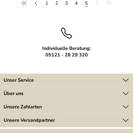
1
2
3
4
5
Individuelle Beratung:
05121 - 28 29 320
Unser Service
Kontakt
Über uns
Batterieverordnung
Angebote
Unsere Zahlarten
Kundeninformationen
Made in Germany
Newsletter
Unsere Versandpartner
Kundenbewertungen (394)
Lieferbedingungen
4,9/5
*****