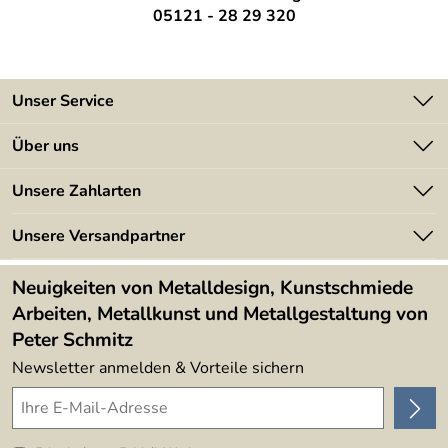
05121 - 28 29 320
Unser Service
Kontakt
Über uns
Batterieverordnung
Angebote
Unsere Zahlarten
Kundeninformationen
Made in Germany
Newsletter
Unsere Versandpartner
Kundenbewertungen (394)
Lieferbedingungen
4,9/5
*****
Neuigkeiten von Metalldesign, Kunstschmiede
Arbeiten, Metallkunst und Metallgestaltung von
Peter Schmitz
Newsletter anmelden & Vorteile sichern