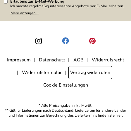
Erlaubnis zur E-Mail-Werbung
Ich möchte regelmäßig interessante Angebote per E-Mail erhalten.
Meine E-Mail-Adresse wird nicht an andere Unternehmen
Mehr anzeigen ...
weitergegeben. Zu statistischen Zwecken wird in anonymer Form
ausgewertet, welche Links im Newsletter geklickt werden. Dabei ist
nicht erkennbar, welche konkrete Person geklickt hat. Diese
Einwilligung zur Nutzung meiner E-Mail-Adresse für Werbezwecke
kann ich jederzeit mit Wirkung für die Zukunft widerrufen, indem ich
den Link "Abmelden" am Ende des Newsletters anklicke. Die
Datenschutzerklärung
habe ich zur Kenntnis genommen.
Impressum
Datenschutz
AGB
Widerrufsrecht
Widerrufsformular
Vertrag widerrufen
Cookie Einstellungen
* Alle Preisangaben inkl. MwSt.
** Gilt für Lieferungen nach Deutschland. Lieferzeiten für andere Länder
und Informationen zur Berechnung des Liefertermins finden Sie
hier
.