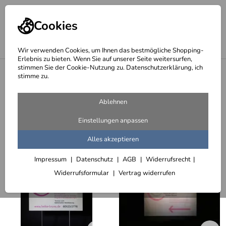
Cookies
Wir verwenden Cookies, um Ihnen das bestmögliche Shopping-
Erlebnis zu bieten. Wenn Sie auf unserer Seite weitersurfen,
stimmen Sie der Cookie-Nutzung zu. Datenschutzerklärung, ich
<
Ausleger, Schilder, Logos und Schriftzüge
stimme zu.
Praxisschilder
Ablehnen
33 Artikel
Einstellungen anpassen
Sortieren
Filter (2)
Alles akzeptieren
Impressum
Datenschutz
AGB
Widerrufsrecht
Widerrufsformular
Vertrag widerrufen