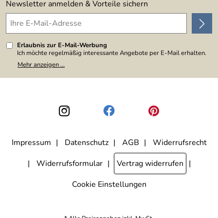
Newsletter anmelden & Vorteile sichern
Erlaubnis zur E-Mail-Werbung
Ich möchte regelmäßig interessante Angebote per E-Mail erhalten.
Meine E-Mail-Adresse wird nicht an andere Unternehmen
Mehr anzeigen ...
weitergegeben. Zu statistischen Zwecken wird in anonymer Form
ausgewertet, welche Links im Newsletter geklickt werden. Dabei ist
nicht erkennbar, welche konkrete Person geklickt hat. Diese
Einwilligung zur Nutzung meiner E-Mail-Adresse für Werbezwecke
kann ich jederzeit mit Wirkung für die Zukunft widerrufen, indem ich
den Link "Abmelden" am Ende des Newsletters anklicke. Die
Datenschutzerklärung
habe ich zur Kenntnis genommen.
Impressum
Datenschutz
AGB
Widerrufsrecht
Widerrufsformular
Vertrag widerrufen
Cookie Einstellungen