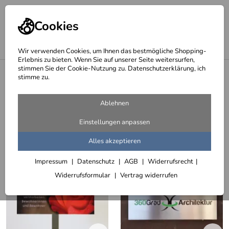
Cookies
Wir verwenden Cookies, um Ihnen das bestmögliche Shopping-
Erlebnis zu bieten. Wenn Sie auf unserer Seite weitersurfen,
stimmen Sie der Cookie-Nutzung zu. Datenschutzerklärung, ich
<
Ausleger, Schilder, Logos und Schriftzüge
stimme zu.
Schilder mit einem Digi Print
Ablehnen
8 Artikel
Einstellungen anpassen
Sortieren
Filter (3)
Alles akzeptieren
Impressum
Datenschutz
AGB
Widerrufsrecht
Widerrufsformular
Vertrag widerrufen