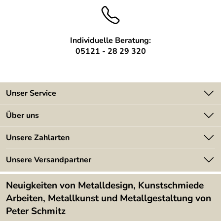
Individuelle Beratung:
05121 - 28 29 320
Unser Service
Kontakt
Über uns
Batterieverordnung
Angebote
Unsere Zahlarten
Kundeninformationen
Made in Germany
Newsletter
Unsere Versandpartner
Kundenbewertungen (394)
Lieferbedingungen
4,9/5
*****
Neuigkeiten von Metalldesign, Kunstschmiede
Arbeiten, Metallkunst und Metallgestaltung von
Peter Schmitz